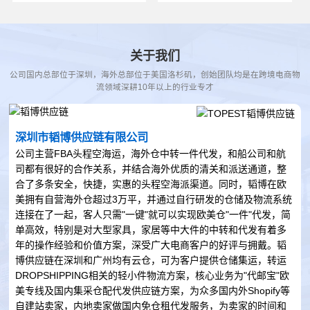
关于我们
公司国内总部位于深圳，海外总部位于美国洛杉矶，创始团队均是在跨境电商物
流领域深耕10年以上的行业专才
深圳市韬博供应链有限公司
公司主营FBA头程空海运，海外仓中转一件代发，和船公司和航
司都有很好的合作关系，并结合海外优质的清关和派送通道，整
合了多条安全，快捷，实惠的头程空海派渠道。同时，韬博在欧
美拥有自营海外仓超过3万平，并通过自行研发的仓储及物流系统
连接在了一起，客人只需"一键"就可以实现欧美仓"一件"代发，简
单高效，特别是对大型家具，家居等中大件的中转和代发有着多
年的操作经验和价值方案，深受广大电商客户的好评与拥戴。韬
博供应链在深圳和广州均有云仓，可为客户提供仓储集运，转运
DROPSHIPPING相关的轻小件物流方案，核心业务为"代邮宝"欧
美专线及国内集采仓配代发供应链方案，为众多国内外Shopify等
自建站卖家，内地卖家做国内免仓租代发服务，为卖家的时间和