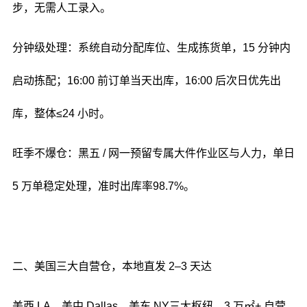
步，无需人工录入。
分钟级处理：系统自动分配库位、生成拣货单，15 分钟内
启动拣配；16:00 前订单当天出库，16:00 后次日优先出
库，整体≤24 小时。
旺季不爆仓：黑五 / 网一预留专属大件作业区与人力，单日
5 万单稳定处理，准时出库率98.7%。
二、美国三大自营仓，本地直发 2–3 天达
美西 LA、美中 Dallas、美东 NY三大枢纽，3 万㎡+ 自营