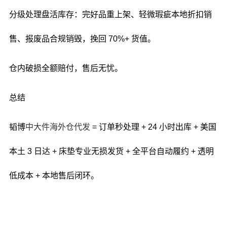
分级处理盘活库存：完好品重上架、轻微瑕疵本地折扣销
售、报废品合规销毁，挽回 70%+ 货值。
仓内破损全额赔付，售后无忧。
总结
韬博
中大件海外仓代发
= 订单秒处理 + 24 小时出库 + 美国
本土 3 日达 + 床垫专业无损发货 + 全平台自动履约 + 透明
低成本 + 本地售后闭环。