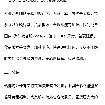
5. 合规+售后双兜底，备货发货零风险
专业合规团队全程把控清关、入仓、本土履约全流程，提
前规避关税异常、货品拒收、合规限流等风险。同时配备
国内+海外双客服7×24小时值守，库存异常、包裹延误、
货品破损等突发问题秒响应、快速理赔闭环，卖家不用跨
时差对接海外多方资源，安心做运营、只管赚利润。
三、总结
韬博海外仓有实打实30天新客免租期，长期合作还能叠加
循环免租福利，完美解决海外仓仓储费贵、囤货压力大的