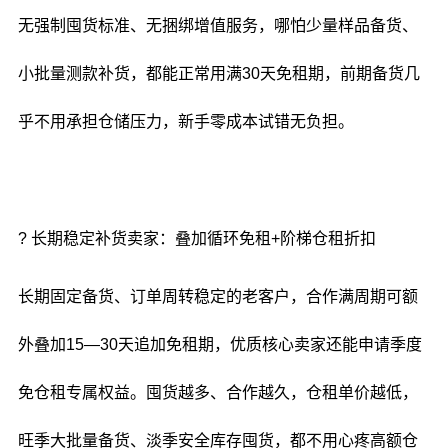
无强制囤货标准、无捆绑增值服务，哪怕少量样品备货、
小批量测款补货，都能正常用满30天免租期，前期备货几
乎不用承担仓储压力，新手零成本试错无负担。
? 长期稳定补货卖家：叠加循环免租+阶梯仓租折扣
长期固定备货、订单周转稳定的老客户，合作满周期可额
外叠加15—30天追加免租期，优质核心卖家还能申请季度
免仓租专属权益。囤货越多、合作越久，仓租单价越低，
旺季大批量备货、淡季安全库存囤货，都不用心疼高额仓