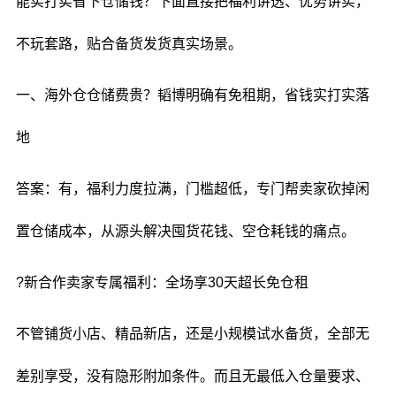
能实打实省下仓储钱？下面直接把福利讲透、优势讲实，
不玩套路，贴合备货发货真实场景。
一、海外仓仓储费贵？韬博明确有免租期，省钱实打实落
地
答案：有，福利力度拉满，门槛超低，专门帮卖家砍掉闲
置仓储成本，从源头解决囤货花钱、空仓耗钱的痛点。
?新合作卖家专属福利：全场享30天超长免仓租
不管铺货小店、精品新店，还是小规模试水备货，全部无
差别享受，没有隐形附加条件。而且无最低入仓量要求、