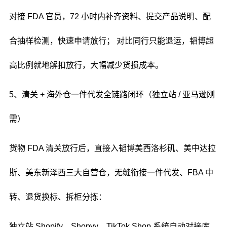
对接 FDA 官员，72 小时内补齐资料、提交产品说明、配
合抽样检测，快速申请放行； 对比同行只能退运，韬博超
高比例就地解扣放行，大幅减少货损成本。
5、清关 + 海外仓一件代发全链路闭环（独立站 / 亚马逊刚
需）
货物 FDA 清关放行后，直接入韬博美西洛杉矶、美中达拉
斯、美东新泽西三大自营仓，无缝衔接一件代发、FBA 中
转、退货换标、拆柜分拣：
独立站 Shopify、Shopyy、TikTok Shop 系统自动对接库