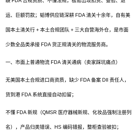
缺 FDA 合规资质、不懂法规，极易出现扣货、查验、退
运、巨额罚款；韬博供应链深耕 FDA 清关十余年，自有美
国本土清关行 + 本土合规团队 + 三大自营海外仓，是市面
少数全品类承接 FDA 货正规清关的物流服务商。
一、市面上普通物流 FDA 清关通病（卖家踩坑痛点）
无美国本土合规进口商资质，缺少 FDA 备案 DII 责任人，
货到港 FDA 系统直接自动扣留；
不懂 FDA 新规（QMSR 医疗器械新规、化妆品强制注册列
名），产品归类错误、HS 编码错报，整柜查验被扣；