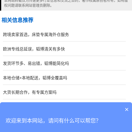
本网站转载仅为传递更多行业信息和交流之目的，著作权属原创者所有，如有版
权问题请联系网站管理员删除。
相关信息推荐
跨境卖家首选，床垫专属海外仓服务
欧洲专线总延误，韬博清关有多快
发货环节多、易出错，韬博能简化吗
本地仓储+本地配送，韬博全覆盖吗
大货长期合作，有专属方案吗
日本/韩国专线，清关派送快吗
×
欢迎来到本网站，请问有什么可以帮您？
CopyRight © 深圳市韬博供应链有限公司