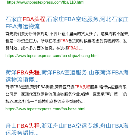
https://www.topestexpress.com/fba/110.html
石家庄
FBA头程
,石家庄FBA空运服务,河北石家庄
FBA海运物流...
首先我们要分析补货周期,不要让仓库里面的货太多了。这样周转不起来,
也是一种资金压力。所以在考虑
FBA
备货的时候要考虑到货物周转、发
货时效、成本多方面的信息。在选择
FBA头
...
https://www.topestexpress.com/fba-shijiazhuang.html
菏泽
FBA头程
,菏泽FBA空运服务,山东菏泽FBA海
运物流韬博...
菏泽FBA空运,菏泽FBA海运,菏泽亚马逊
FBA头程
服务 韬博供应链有限
公司是一家现代互联网物流供应链服务企业,韬博一直秉承"客户第一"的
核心理念,打造一个跨境电商物流专业型服务...
https://www.topestexpress.com/fba-heze.html
舟山
FBA头程
,浙江舟山FBA空运专线,舟山FBA海
运服务韬博...