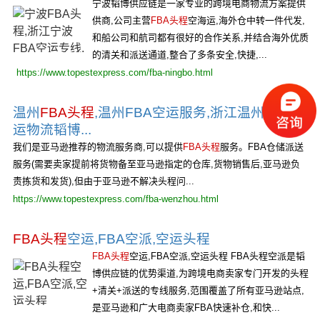
宁波韬博供应链是一家专业的跨境电商物流方案提供
供商,公司主营
FBA头程
空海运,海外仓中转一件代发,
和船公司和航司都有很好的合作关系,并结合海外优质
的清关和派送通道,整合了多条安全,快捷,...
https://www.topestexpress.com/fba-ningbo.html
温州
FBA头程
,温州FBA空运服务,浙江温州FBA海
运物流韬博...
我们是亚马逊推荐的物流服务商,可以提供
FBA头程
服务。FBA仓储派送
服务(需要卖家提前将货物备至亚马逊指定的仓库,货物销售后,亚马逊负
责拣货和发货),但由于亚马逊不解决头程问...
https://www.topestexpress.com/fba-wenzhou.html
FBA头程
空运,FBA空派,空运头程
FBA头程
空运,FBA空派,空运头程 FBA头程空派是韬
博供应链的优势渠道,为跨境电商卖家专门开发的头程
+清关+派送的专线服务,范围覆盖了所有亚马逊站点,
是亚马逊和广大电商卖家FBA快速补仓,和快...