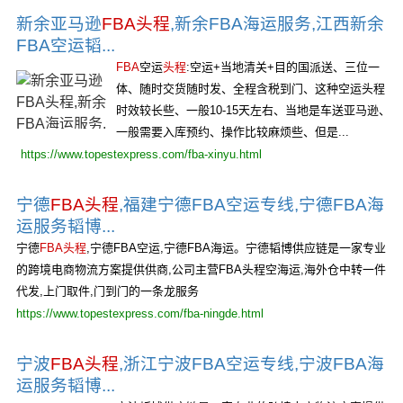
新余亚马逊
FBA头程
,新余FBA海运服务,江西新余
FBA空运韬...
FBA
空运
头程
:空运+当地清关+目的国派送、三位一
体、随时交货随时发、全程含税到门、这种空运头程
时效较长些、一般10-15天左右、当地是车送亚马逊、
一般需要入库预约、操作比较麻烦些、但是...
https://www.topestexpress.com/fba-xinyu.html
宁德
FBA头程
,福建宁德FBA空运专线,宁德FBA海
运服务韬博...
宁德
FBA头程
,宁德FBA空运,宁德FBA海运。宁德韬博供应链是一家专业
的跨境电商物流方案提供供商,公司主营FBA头程空海运,海外仓中转一件
代发,上门取件,门到门的一条龙服务
https://www.topestexpress.com/fba-ningde.html
宁波
FBA头程
,浙江宁波FBA空运专线,宁波FBA海
运服务韬博...