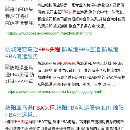
舟山韬博供应链是一家专业的跨境电商物流方案提供
供商,公司主营
FBA头程
空海运,海外仓中转一件代发,
和船公司和航司都有很好的合作关系,并结合海外优质
的清关和派送通道,整合了多条安全,快捷,...
https://www.topestexpress.com/fba-zhoushan.html
防城港亚马逊
FBA头程
,防城港FBA空运,防城港
FBA海运服务
防城港亚马逊
FBA头程
,防城港FBA空运,防城港FBA
海运服务 韬博供应链利用自身的海外仓和物流优势,
帮助使用亚马逊全球开店项目FBA服务的卖家,将货物
从防城港
运输
转运到美国、英国、日本,澳洲,...
https://www.topestexpress.com/fba-fangchenggang.html
绵阳亚马逊
FBA头程
,绵阳FBA海运服务,四川绵阳
FBA空运韬...
绵阳
FBA头程
,绵阳FBA空运,绵阳FBA海运。韬博供应链利用自身的海外
仓和物流优势,帮助使用亚马逊全球开店项目FBA服务的卖家,将货物从四