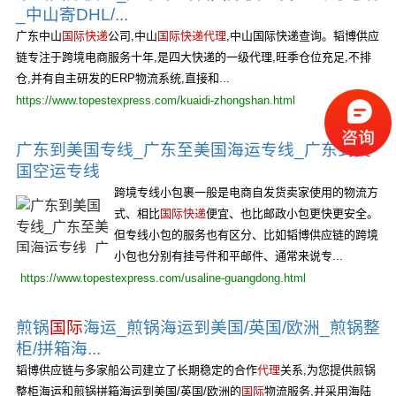
_中山寄DHL/...
广东中山
国际快递
公司,中山
国际快递代理
,中山国际快递查询。韬博供应
链专注于跨境电商服务十年,是四大快递的一级代理,旺季仓位充足,不排
仓,并有自主研发的ERP物流系统,直接和...
https://www.topestexpress.com/kuaidi-zhongshan.html
广东到美国专线_广东至美国海运专线_广东到美
国空运专线
跨境专线小包裹一般是电商自发货卖家使用的物流方
式、相比
国际快递
便宜、也比邮政小包更快更安全。
但专线小包的服务也有区分、比如韬博供应链的跨境
小包也分别有挂号件和平邮件、通常来说专...
https://www.topestexpress.com/usaline-guangdong.html
煎锅
国际
海运_煎锅海运到美国/英国/欧洲_煎锅整
柜/拼箱海...
韬博供应链与多家船公司建立了长期稳定的合作
代理
关系,为您提供煎锅
整柜海运和煎锅拼箱海运到美国/英国/欧洲的
国际
物流服务,并采用海陆