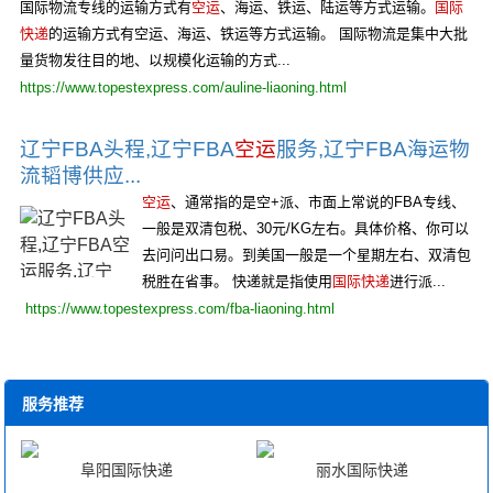
国际物流专线的运输方式有
空运
、海运、铁运、陆运等方式运输。
国际
快递
的运输方式有空运、海运、铁运等方式运输。 国际物流是集中大批
量货物发往目的地、以规模化运输的方式...
https://www.topestexpress.com/auline-liaoning.html
辽宁FBA头程,辽宁FBA
空运
服务,辽宁FBA海运物
流韬博供应...
空运
、通常指的是空+派、市面上常说的FBA专线、
一般是双清包税、30元/KG左右。具体价格、你可以
去问问出口易。到美国一般是一个星期左右、双清包
税胜在省事。 快递就是指使用
国际快递
进行派...
https://www.topestexpress.com/fba-liaoning.html
服务推荐
阜阳国际快递
丽水国际快递