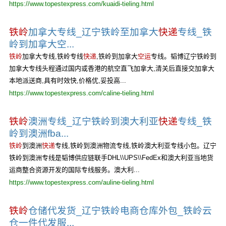
https://www.topestexpress.com/kuaidi-tieling.html
铁岭
加拿大专线_辽宁铁岭至加拿大
快递
专线_铁
岭到加拿大空...
铁岭
加拿大专线,铁岭专线
快递
,铁岭到加拿大
空运
专线。韬博辽宁铁岭到
加拿大专线头程通过国内或香港的航空直飞加拿大,清关后直接交加拿大
本地派送商,具有时效快,价格优,妥投高...
https://www.topestexpress.com/caline-tieling.html
铁岭
澳洲专线_辽宁铁岭到澳大利亚
快递
专线_铁
岭到澳洲fba...
铁岭
到澳洲
快递
专线,铁岭到澳洲物流专线,铁岭澳大利亚专线小包。辽宁
铁岭到澳洲专线是韬博供应链联手DHL\\UPS\\FedEx和澳大利亚当地货
运商整合资源开发的国际专线服务。澳大利...
https://www.topestexpress.com/auline-tieling.html
铁岭
仓储代发货_辽宁铁岭电商仓库外包_铁岭云
仓一件代发服...