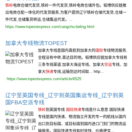
铁岭
电商仓储代发货,铁岭一件代发货,铁岭电商仓储外包。韬博供应链推
出电商仓配一体化的代发货服务,为客户提供辽宁铁岭仓储代发货,仓储一
件代发,仓储集货转运,仓储集运代发。...
https://www.topestexpress.com/cangchu-tieling.html
加拿大专线物流TOPEST
加拿大专线是国内直航到加拿大的
国际
专线物流服务,
全程没有中转,直达目的地。韬博供应链加拿大专线有
三条专线渠道:加拿大海运专线、加拿大
空运
专线、加
拿大
快递
专线,运输到达时间取... http...
https://www.topestexpress.com/article/6525
辽宁至英国专线_辽宁到英国集运专线_辽宁到英
国FBA空派专线
铁岭
到英国专线
国际快递
专线是什么意思 国际快递
专线是国内快递、物流独立开发的专一的航线从国内
出口到目标国、或目标国到国内进口门到门的物流运
输服务。国际快递专线有时效快、价格便宜...