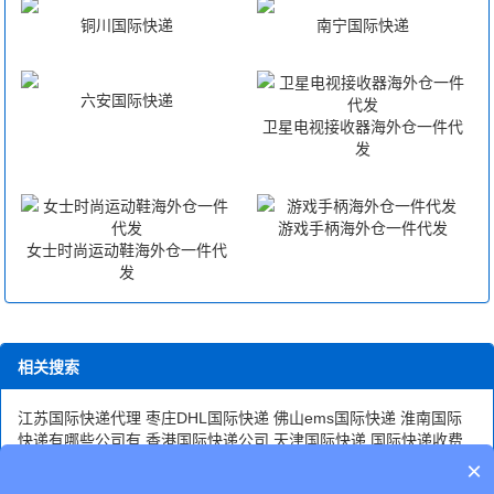
铜川国际快递
南宁国际快递
六安国际快递
卫星电视接收器海外仓一件代
发
游戏手柄海外仓一件代发
女士时尚运动鞋海外仓一件代
发
相关搜索
江苏国际快递代理
枣庄DHL国际快递
佛山ems国际快递
淮南国际
快递有哪些公司有
香港国际快递公司
天津国际快递
国际快递收费
佛山国际快递公司
潍坊ups国际快递
保定国际快递在哪里
国际快递
×
包装
珠海国际快递派送
河北邢台什么时候可以收国际快递
九江国