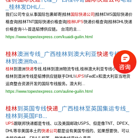
_桂林发DHL/...
我们公司专业从事国际包裹邮寄|桂林
国际快递公司
|桂林EMS国际快递价
格查询|桂林TNT国际快递价格查询|
桂林UPS
快递价格查询|桂林DHL快递
价格查询-\-\-首选韬博供应链。 台湾的主...
https://www.topestexpress.com/kuaidi-guilin.html
桂林
澳洲专线_广西桂林到澳大利亚
快递
专线_桂
林到澳洲fba...
桂林
到澳洲
快递
专线,桂林到澳洲物流专线,桂林澳大利亚专线小包。广西
桂林到澳洲专线是韬博供应链联手DHL\\
UPS
\\FedEx和澳大利亚当地货
运商整合资源开发的国际专线服务。澳大利...
https://www.topestexpress.com/auline-guilin.html
桂林
到英国专线
快递
_广西桂林至英国集运专线_
桂林到英国FB...
UPS
跟联邦快递都是专线、以及美国邮政USPS、但是像TNT、DPEX、
DHL等非美国本土的
快递公司
都是设有美国专线的、如果想要快、可以