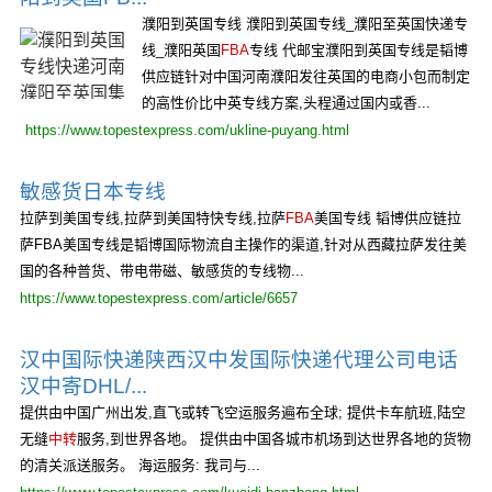
濮阳到英国专线 濮阳到英国专线_濮阳至英国快递专
线_濮阳英国
FBA
专线 代邮宝濮阳到英国专线是韬博
供应链针对中国河南濮阳发往英国的电商小包而制定
的高性价比中英专线方案,头程通过国内或香...
https://www.topestexpress.com/ukline-puyang.html
敏感货日本专线
拉萨到美国专线,拉萨到美国特快专线,拉萨
FBA
美国专线 韬博供应链拉
萨FBA美国专线是韬博国际物流自主操作的渠道,针对从西藏拉萨发往美
国的各种普货、带电带磁、敏感货的专线物...
https://www.topestexpress.com/article/6657
汉中国际快递陕西汉中发国际快递代理公司电话
汉中寄DHL/...
提供由中国广州出发,直飞或转飞空运服务遍布全球; 提供卡车航班,陆空
无缝
中转
服务,到世界各地。 提供由中国各城市机场到达世界各地的货物
的清关派送服务。 海运服务: 我司与...