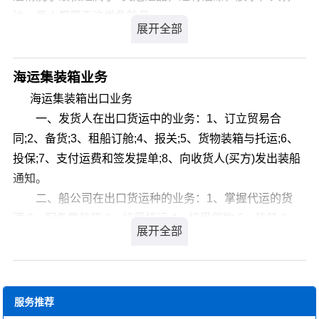
要我们帮助的。
油，墨水都属于这类危险品。
C、自信与自尊："推销是从被拒绝开始的"，正是有了"拒
易燃液体有个比较常见的包装吨桶，也就是IBC桶。IBC桶
绝"，才有了业务员存在的必要；一见到业务员就笑逐颜
工厂大部分是去做船级证，而不是危包证。
开，张开双臂欢迎你的人很少，甚至让人觉得不正常。
这个船级证的作用和危包证的作用是一样的。都可以用来
海运集装箱业务
D、原则与信条："客户永远都是对的"，要了解尊重客户的
订舱，做危申报。
海运集装箱出口业务
要求，但不是要满足他的所有要求。实际上也无法满足他
3类危险品出口，很多时候没有危包证，就是提供的船级证
一、发货人在出口货运中的业务：1、订立贸易合
的所有要求。
的。还有一种就是做限量包装。通过做限量包装可以免危
同;2、备货;3、租船订舱;4、报关;5、货物装箱与托运;6、
二、 开发客户：
包证出口。
投保;7、支付运费和签发提单;8、向收货人(买方)发出装船
客户是推销之本。要挑出可能接受或需要服务的准客户，
3类危险品出口不管是上海外港还是洋山港都需要船边直
通知。
从这群准客户之中，再选择推销效率最佳的准客户，然后
装。危险品一般建议打托盘出运，唛头贴好成分含量。
二、船公司在出口货运种的业务：1、掌握代运的货
对这群推销效率最佳的准客户展开销售活动，这就是提高
危险品常见三种包装，I类，II类，III类包装是根据闪点来
源;2、配备集装箱;3、接受托运;4、接受货物;5、装船;6、
推销效率的第一个步骤。（确定目标市场，选择目标客
的，闪点小于23℃属于II类包装，大于23℃属于III类包装。
制送主要的装船单证。
户。）
包装类别不同对包装要求也是不一样的，I类包装要求最为
三、集装箱码头堆场在出口货运中的业务：1、集装箱
1、开发新市场：
严格。船公司审核仓位会严格一些。
的交接;2、制定堆场作业计划;3、集装箱的装船;4、对特殊
业务员在开拓市场时，必须先掌握与企业相关的情报。特
集装箱的处理;5、与船公司的业务关系。
服务推荐
别是基本资料的收集，如黄业、码头清单、上网、指定货
四、集装箱货运站出口货运业务：1、办理货物交