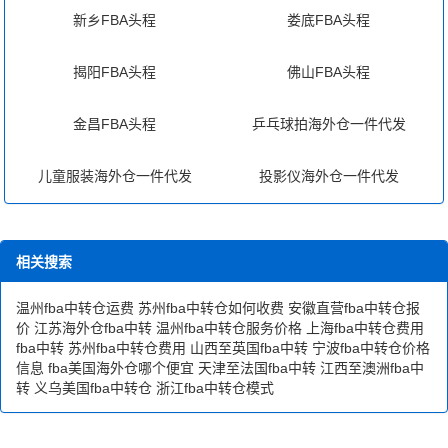
客人、指定工厂、海关数据等。
新乡FBA头程
娄底FBA头程
接;2、积载装箱;3、制作装箱单;4、将装载的货箱运至码头
2、寻找客户的途径：
堆场。
揭阳FBA头程
佛山FBA头程
A、利用公司的资源，通过当前客户介绍新客户，通过公司
进口货运业务
财务、客服等
一、船公司在进口业务中的业务：1、做好卸船准备工
金昌FBA头程
乒乓球拍海外仓一件代发
部门获取公司原来客户的信息。
作;2、制作并寄送有关单证;3、卸船与交货;4、提货单的签
B、利用个人资源，通过朋友或熟人等"关系网"的渠道获取
发
儿童服装海外仓一件代发
投影仪海外仓一件代发
客户信息。
二、集装箱码头堆场在进口货运中的工作：1、集装箱
C、利用外部资源，通过其他销售人员、请人介绍的渠道获
的卸船准备工作;2、卸船与堆放;3、交付;4、有关费用收
取信息。
取;5、制作交货报告和未交货报告。
相关搜索
3、准客户的选择 ：
三、集装箱货运站在进口业务中的业务：1、做好交货
收集客户资料之后，把它做成一份名册，然后根据名册分
准备;2、发出交货通知;3、从码头堆场领取载货的集装
温州fba中转仓运费
苏州fba中转仓如何收费
安徽直营fba中转仓报
析筛选出一些可能推销成功的准客户。
价
江苏海外仓fba中转
温州fba中转仓服务价格
上海fba中转仓费用
箱;4、拆箱交货;5、有关费用收取;6、制作交货报告和未交
fba中转
苏州fba中转仓费用
山西至英国fba中转
宁波fba中转仓价格
要怎么选择？可以从以下几点判断：
货报告
信息
fba美国海外仓哪个便宜
天津至法国fba中转
江西至澳洲fba中
A、 有无需要， B、有无付款能力， C、有无决定权，
转
义乌美国fba中转仓
浙江fba中转仓模式
四、收货人在进口业务中的业务：1、订立贸易合
D、有无接近的可能性。
同;2、租船订舱;3、申请开信用证;4、投保;5、取得有关装
三、 接近客户：
船单据;6、获取提货单;7、提取货物;8、索赔。