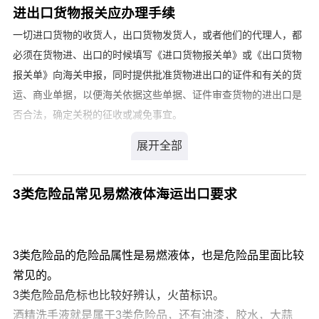
B、了解公司在市场的地位，及运做状况。
进出口货物报关应办理手续
3、对市场进行调查：
一切进口货物的收货人，出口货物发货人，或者他们的代理人，都
A、了解同行的运价水平；
必须在货物进、出口的时候填写《进口货物报关单》或《出口货物
B、了解客户所需船东的运价、船期、全程、目的港代理
报关单》向海关申报，同时提供批准货物进出口的证件和有关的货
等；
运、商业单据，以便海关依据这些单据、证件审查货物的进出口是
C、预见将来市场情况。 外贸业务员的销售心理
否合法，确定关税的征收或减免事宜。
4、要有刻苦耐劳的精神：
A、拜访客户要勤，而且还要讲究效率；
B、可以从100个客户当中挑选出10个重点攻克，从中找出
我们需要的客户群体。
3类危险品常见易燃液体海运出口要求
5、调整自己的心态：积极，乐观，向上
A、1%的道理：业务员成功的基本条件之一就是要有自信
心，还要有抗挫折 的心理准备，训练并具备面对"要取得
3类危险品的危险品属性是易燃液体，也是危险品里面比较
1%成功，前面99%的拒绝无法避免"的心理承受力，只有
常见的。
这样，才会在受挫折时，重燃希望之火。
3类危险品危标也比较好辨认，火苗标识。
B、求人与帮人：注意推销不是乞讨，客户在很多时候是需
酒精洗手液就是属于3类危险品，还有油漆，胶水，大蒜