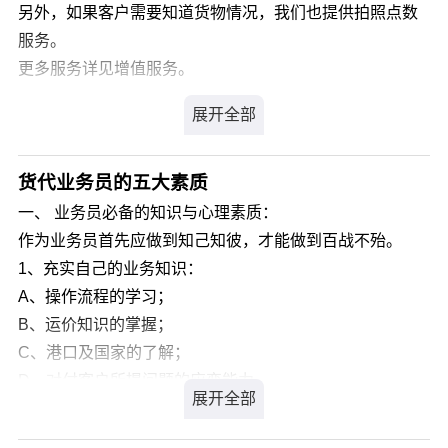
者DHL，体积大重量轻的可以选择发EMS，时效要求不高
另外，如果客户需要知道货物情况，我们也提供拍照点数
的可以选择顺丰想要节省国际快递运费或寄化妆品、食
服务。
品、常备药品等敏感货就找货运代理。
更多服务详见增值服务。
货运代理价格经常有折扣，走的同样的渠道，运费是最便
宜的，比单独去国际快递公司寄要便宜。
货代业务员的五大素质
一、 业务员必备的知识与心理素质：
作为业务员首先应做到知己知彼，才能做到百战不殆。
1、充实自己的业务知识：
A、操作流程的学习；
B、运价知识的掌握；
C、港口及国家的了解；
D、对付客户所提问题的应变能力。
2、对公司业务的了解：
A、了解公司的优势、劣势。