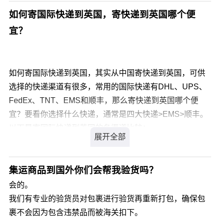
仓将货物运输到指定的亚马逊FBA仓库中，这就是FBA中
如何寄国际快递到英国，寄快递到英国哪个便
转服务，第三方海外仓基本上都有提供FBA中转服务。
宜？
FBA中转仓优势有哪些？ 1、支持多平台运营
除了支持亚马逊FBA外，还可以运输到其它跨境电商平台
的海外仓，卖家也可以多平台运营的。
如何寄国际快递到英国，其实从中国寄快递到英国，可供
2、补货速度快
选择的快递渠道有很多，常用的国际快递有DHL、UPS、
在销售旺季，很多卖家来不及补货，就很容易出现库存不
FedEx、TNT、EMS和顺丰，那么寄快递到英国哪个便
足等问题，导致Listing被降权，通过FBA中转服务，可以
宜？要看你选择什么快递，通常是四大快递>EMS>顺丰。
大大提升平台仓库补货速度。
以下是寄国际快递到英国的各渠道比较：
3、可降低仓储成本
时效：四大快递>EMS>顺丰；
选择海外仓中转是可以降低物流成本的，对店铺的运营效
价格：四大快递>EMS>顺丰；
率提升也有很大的帮助。
服务：四大快递会优于EMS和顺丰，客服响应速度和专业
集运商品到国外你们会帮我验货吗？
一般FBA中转仓是有两个费用：服务费和FBA补货费。
度都比较高。
会的。
四大快递和顺丰都可以在各自的公众号自助下单，EMS可
我们有专业的验货员对包裹进行验货再重新打包，确保包
以去当地邮局寄英国寄体积小的包裹可以选择发FedEx或
裹不会因为包含违禁品而被海关扣下。