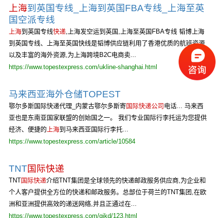
上海
到英国专线_上海到英国FBA专线_上海至英
国空派专线
上海
到英国专线
快递
,上海发空运到英国,上海至英国FBA专线 韬博上海
到英国专线、上海至英国快线是韬博供应链利用了香港优质的航班资源
以及丰富的海外资源,为上海跨境B2C电商卖...
https://www.topestexpress.com/ukline-shanghai.html
马来西亚海外仓储TOPEST
鄂尔多斯国际快递代理_内蒙古鄂尔多斯寄
国际快递公司
电话... 马来西
亚也是东南亚国家联盟的创始国之一。 我们专业国际行李托运为您提供
经济、便捷的
上海
到马来西亚国际行李托...
https://www.topestexpress.com/article/10584
TNT
国际快递
TNT
国际快递
介绍TNT集团是全球领先的快递邮政服务供应商,为企业和
个人客户提供全方位的快递和邮政服务。总部位于荷兰的TNT集团,在欧
洲和亚洲提供高效的递送网络,并且正通过在...
https://www.topestexpress.com/gjkd/123.html