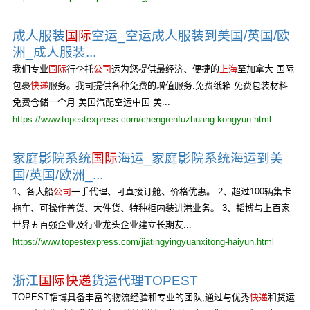
成人服装
国际
空运_空运成人服装到美国/英国/欧
洲_成人服装...
我们专业
国际
行李托
公司
运为您提供最经济、便捷的
上海
至加拿大 国际
包裹
快递
服务。我司提供各种免费的增值服务:免费纸箱 免费包装材料
免费仓储一个月 美国汽配空运中国 美...
https://www.topestexpress.com/chengrenfuzhuang-kongyun.html
家庭影院系统
国际
海运_家庭影院系统海运到美
国/英国/欧洲_...
1、各大船
公司
一手代理、可直接订舱、价格优惠。 2、超过100辆集卡
拖车、可操作普货、大件货、特种柜内装进港业务。 3、韬博与上百家
世界五百强企业及行业龙头企业建立长期友...
https://www.topestexpress.com/jiatingyingyuanxitong-haiyun.html
浙江
国际快递
货运代理TOPEST
TOPEST韬博具备丰富的物流经验和专业的团队,通过与优秀
快递
和货运