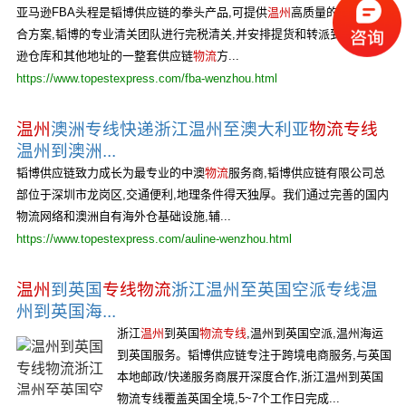
亚马逊FBA头程是韬博供应链的拳头产品,可提供
温州
高质量的空海运综
合方案,韬博的专业清关团队进行完税清关,并安排提货和转派到指定亚马
逊仓库和其他地址的一整套供应链
物流
方...
https://www.topestexpress.com/fba-wenzhou.html
温州
澳洲专线快递浙江温州至澳大利亚
物流专线
温州到澳洲...
韬博供应链致力成长为最专业的中澳
物流
服务商,韬博供应链有限公司总
部位于深圳市龙岗区,交通便利,地理条件得天独厚。我们通过完善的国内
物流网络和澳洲自有海外仓基础设施,辅...
https://www.topestexpress.com/auline-wenzhou.html
温州
到英国
专线物流
浙江温州至英国空派专线温
州到英国海...
浙江
温州
到英国
物流专线
,温州到英国空派,温州海运
到英国服务。韬博供应链专注于跨境电商服务,与英国
本地邮政/快递服务商展开深度合作,浙江温州到英国
物流专线覆盖英国全境,5~7个工作日完成...