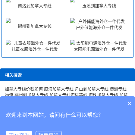
商洛到加拿大专线
玉溪到加拿大专线
衢州到加拿大专线
户外储能海外仓一件代发
儿童衣服海外仓一件代发
太阳能电源海外仓一件代发
相关搜索
加拿大专线价钱如何
威海加拿大专线
舟山到加拿大专线
澳洲专线
物流
德州到加拿大专线
加拿大专线海运路线
海珠加拿大专线
加拿
大专线
加拿大专线查询
加拿大专线双清到门
加拿大专线开发
安徽
×
到加拿大专线
怎么选择加拿大专线公交
山西至加拿大专线
加拿大
专线快递
欢迎来到本网站，请问有什么可以帮您？
CopyRight © 深圳市韬博供应链有限公司