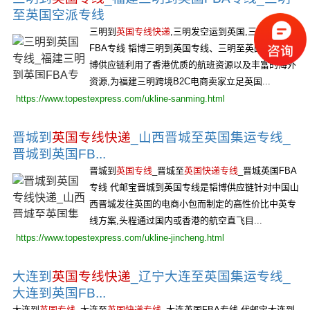
至英国空派专线
三明到
英国专线快递
,三明发空运到英国,三明至英国
FBA专线 韬博三明到英国专线、三明至英国快线是韬
博供应链利用了香港优质的航班资源以及丰富的海外
资源,为福建三明跨境B2C电商卖家立足英国...
https://www.topestexpress.com/ukline-sanming.html
晋城到
英国专线快递
_山西晋城至英国集运专线_
晋城到英国FB...
晋城到
英国专线
_晋城至
英国快递专线
_晋城英国FBA
专线 代邮宝晋城到英国专线是韬博供应链针对中国山
西晋城发往英国的电商小包而制定的高性价比中英专
线方案,头程通过国内或香港的航空直飞目...
https://www.topestexpress.com/ukline-jincheng.html
大连到
英国专线快递
_辽宁大连至英国集运专线_
大连到英国FB...
大连到
英国专线
_大连至
英国快递专线
_大连英国FBA专线 代邮宝大连到