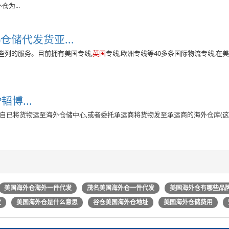
为...
)仓储代发货亚...
一些列的服务。目前拥有美国专线,
英国
专线,欧洲专线等40多条国际物流专线,在美国
博...
卖家自已将货物运至海外仓储中心,或者委托承运商将货物发至承运商的海外仓库(这段
美国海外仓海外一件代发
茂名美国海外仓一件代发
美国海外仓有哪些品
发
美国海外仓是什么意思
谷仓美国海外仓地址
美国海外仓储费用