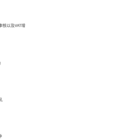
核以及VAT增
动
,
种