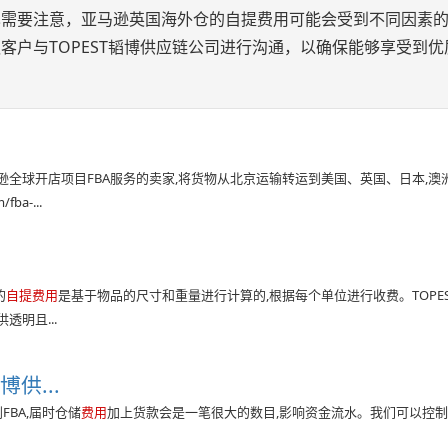
也需要注意，亚马逊英国海外仓的自提费用可能会受到不同因素
客户与TOPEST韬博供应链公司进行沟通，以确保能够享受到优
全球开店项目FBA服务的卖家,将货物从北京运输转运到美国、英国、日本,澳洲
fba-...
的
自提费用
是基于物品的尺寸和重量进行计算的,根据每个单位进行收费。TOPES
明且...
供...
BA,届时仓储
费用
加上货款会是一笔很大的数目,影响资金流水。我们可以控