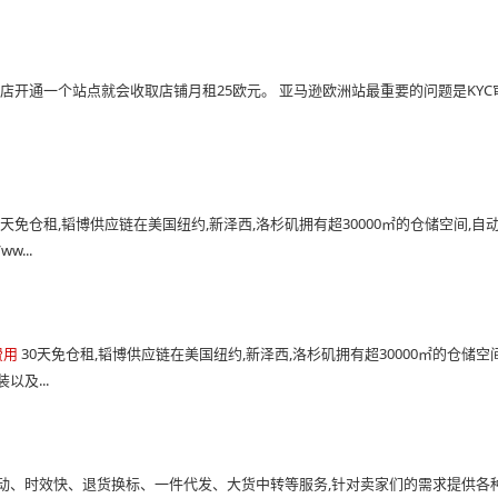
店开通一个站点就会收取店铺月租25欧元。 亚马逊欧洲站最重要的问题是KYC审
0天免仓租,韬博供应链在美国纽约,新泽西,洛杉矶拥有超30000㎡的仓储空间,自
w...
费用
30天免仓租,韬博供应链在美国纽约,新泽西,洛杉矶拥有超30000㎡的仓储空间
及...
动、时效快、退货换标、一件代发、大货中转等服务,针对卖家们的需求提供各