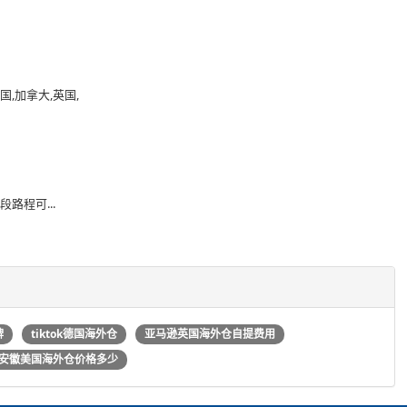
,加拿大,英国,
路程可...
牌
tiktok德国海外仓
亚马逊英国海外仓自提费用
安徽美国海外仓价格多少