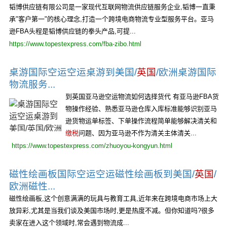
韬博供应链有限公司是一家现代互联网物流供应链服务企业,韬博一直秉
承"客户第一"的核心理念,打造一个跨境电商物流专业型服务平台。亚马
逊FBA头程是韬博供应链的拳头产品,可提...
https://www.topestexpress.com/fba-zibo.html
桌游国际空运空运桌游到美国/
英国
/欧洲桌游国际
物流服务...
到英国亚马逊空运物流如何选择货代 有亚马逊FBA货
物操作经验、熟悉亚马逊仓库入库标准能够识别亚马
逊货物运单标签、下单操作流程简单能够解决清关和
缴税
问题、因为亚马逊不作为清关主体清关...
https://www.topestexpress.com/zhuoyou-kongyun.html
磁性绘画板国际空运空运磁性绘画板到美国/
英国
/
欧洲磁性...
磁性绘画板,这个创意满满的玩具与教育工具,近年来在跨境电商市场上大
放异彩,尤其是当我们谈及美国市场时,更是热度不减。但你知道吗?很多
卖家在进入这个领域时,常会遇到物流成...