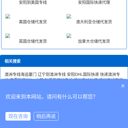
安阳到美国专线
安阳国际快递代理
美国仓储代发货
澳大利亚仓储代发货
英国仓储代发货
加拿大仓储代发货
相关搜索
澳洲专线海运厦门
辽宁到澳洲专线
安阳DHL国际快递
快递澳洲专
线
宁夏到澳洲fba中转
陕西至澳洲专线
澳洲专线快递
澳洲专线查询
×
澳洲直航专线
澳洲国际海运
欢迎来到本网站，请问有什么可以帮您？
CopyRight © 深圳市韬博供应链有限公司
现在咨询
稍后再说
海外仓代发
国际物流
联系我们