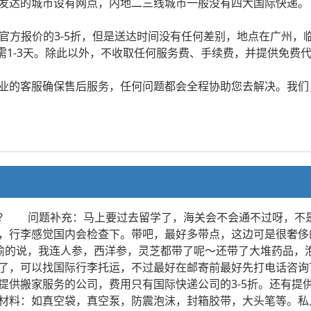
发达的城市设有网点，内地二三线城市一般没有四大国际快递。
官方报价的3-5折，但是送达时间没有任何差别，地点在广州，
仅需1-3天。除此以外，不收取任何服务费、手续费，并提供免
业的客服确保售后服务，任何问题都会全程协助您去解决。我们
? 问题补充：马上要过去留学了，海关会不会通不过呀，不
，行李感觉国内会检查下。带吧，最好多带点，这边可是很奢侈
偷的说，我连人参，西洋参，灵芝都带了呢～还带了大堆药品，
了，可以找国际行李托运，不过最好在邮寄前最好先打电话咨询
提供搬家服务的公司，费用只有国际快递公司的3-5折。还有提
材料：如真空袋，真空泵，防震泡沫，封箱胶带，大头笔等。私