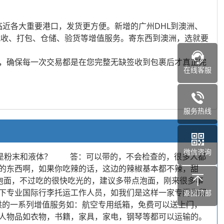
临近各大重要港口，发货更方便。新增的广州DHL到澳洲、
费代收、打包、仓储、验货等增值服务。寄东西到澳洲，选就要
，确保每一次交易都是在您完整无缺签收到包裹后才真正完
在线客服
服务热线
微信咨询
是粉末和液体？ 答：可以带的，不会检查的，很多人都
的东西啊，如果你吃辣的话，这边的辣椒基本都不辣，甜
泡面，不过吃的很快吃光的，建议多带点泡面，刚来很多事
下专业国际行李托运工作人员，如我们是这样一家专门为留
返回顶部
供的一系列增值服务如：航空专用纸箱，免费可以送上门，
人物品如衣物，书籍，家具，家电，钢琴等都可以运输的。