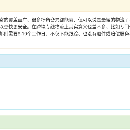
寄的覆盖面广、很多犄角旮旯都能寄、但可以说是最慢的物流了
以更快更安全。在跨境专线物流上其实意义也差不多、比如专门做
邮则需要8-10个工作日、不仅不能跟踪、也没有退件或赔偿服