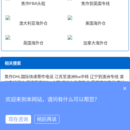
焦作FBA头程
焦作到英国专线
澳大利亚海外仓
美国海外仓
英国海外仓
加拿大海外仓
相关搜索
焦作DHL国际快递寄件电话
江苏至澳洲fba中转
辽宁到澳洲专线
澳
洲专线报价
天津至澳洲fba中转
澳洲大件海外仓
枣庄澳洲专线
吉林
×
澳洲专线
江苏至澳洲专线
澳洲专线庄家
欢迎来到本网站，请问有什么可以帮您？
CopyRight © 深圳市韬博供应链有限公司
现在咨询
稍后再说
海外仓代发
国际物流
联系我们