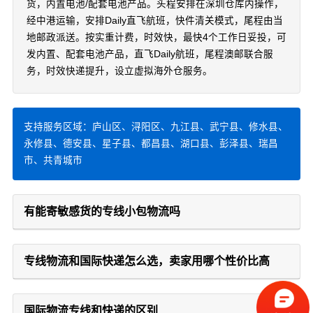
货，内置电池/配套电池产品。头程安排在深圳仓库内操作，
经中港运输，安排Daily直飞航班，快件清关模式，尾程由当
地邮政派送。按实重计费，时效快，最快4个工作日妥投，可
发内置、配套电池产品，直飞Daily航班，尾程澳邮联合服
务，时效快递提升，设立虚拟海外仓服务。
支持服务区域：庐山区、浔阳区、九江县、武宁县、修水县、
永修县、德安县、星子县、都昌县、湖口县、彭泽县、瑞昌
市、共青城市
有能寄敏感货的专线小包物流吗
专线物流和国际快递怎么选，卖家用哪个性价比高
国际物流专线和快递的区别