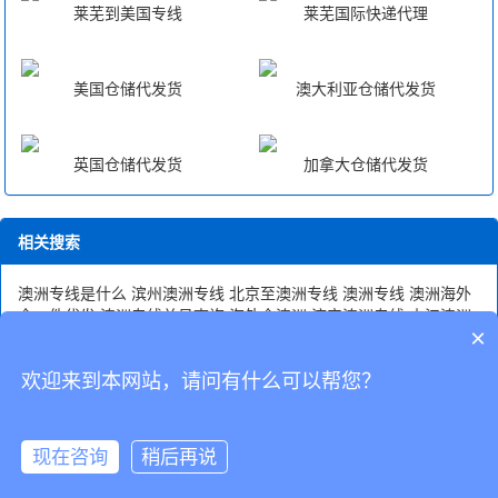
莱芜到美国专线
莱芜国际快递代理
美国仓储代发货
澳大利亚仓储代发货
英国仓储代发货
加拿大仓储代发货
相关搜索
澳洲专线是什么
滨州澳洲专线
北京至澳洲专线
澳洲专线
澳洲海外
仓一件代发
澳洲专线单号查询
海外仓澳洲
济宁澳洲专线
内江澳洲
×
专线
澳洲专线报价
欢迎来到本网站，请问有什么可以帮您？
CopyRight © 深圳市韬博供应链有限公司
现在咨询
稍后再说
海外仓代发
国际物流
联系我们