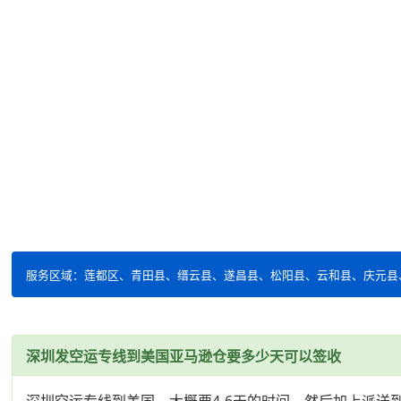
服务区域：莲都区、青田县、缙云县、遂昌县、松阳县、云和县、庆元县
深圳发空运专线到美国亚马逊仓要多少天可以签收
深圳空运专线到美国、大概要4-6天的时间、然后加上派送