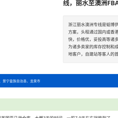
线，丽水至澳洲FB
浙江丽水澳洲专线是韬博
方案，头程通过国内或香
快，价格优，妥投高等诸
为诸多卖家的库存控制和
地客户，自建站等客人的
、景宁畲族自治县、龙泉市
到美国亚马逊仓库、大概3天的时间、一般7-9天左右就能到了。