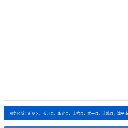
服务区域：新罗区、长汀县、永定县、上杭县、武平县、连城县、漳平