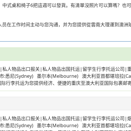
張11、中式桌和椅子6把這週可以發貨。有清單沒照片可以算嗎？
业人员在工作时间主动与您沟通，并为您提供從雲南大理運到澳洲
私人物品出口报关|私人物品出国托运|留学生行李托运公司|重
ney) 墨尔本(Melbourne) 澳大利亚首都堪培拉(Canberra
t) 我们专业国际行李托运为您提供经济、便捷的重庆至澳大利亚国际包裹
私人物品出口报关|私人物品出国托运|留学生行李托运公司|烟
ney) 墨尔本(Melbourne) 澳大利亚首都堪培拉(Canberra