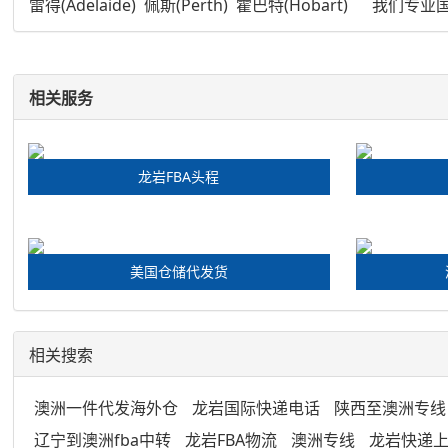
雷得(Adelaide) 佩斯(Perth) 霍巴特(Hobar
相关服务
龙岩FBA头程
美国仓储代发货
相关搜索
澳洲一件代发海外仓
龙岩国际快递电话
陕西至澳洲专线
辽宁到澳洲fba中转
龙岩FBA物流
澳洲专线
龙岩快递