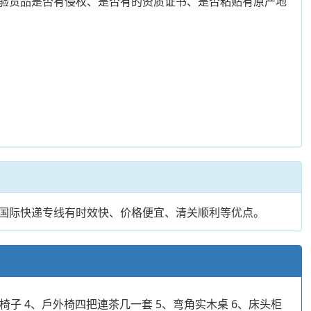
验货品是否有侵权、是否有的资质证书、是否粘贴有原产地
国际快递专线有时效快、价格便宜、清关顺利等优点。
椅子 4、戶外椅四把連茶几一套 5、弯角实木桌 6、床头柜