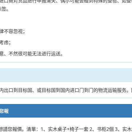
进口商对货品进行申报清关、偶尔可能会碰到特殊的查验、如查
标签。
律不容忽视；
考虑；
意、不然很可能无法进行运送。
内出口到目标国、或目标国到国内进口门到门的物流运输服务。
您報
請您報價。清單：1、实木桌子+椅子一套 2、书柜2個 3、实木