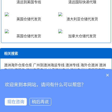
清远到美国专线
清远国际快递代理
美国仓储代发货
澳大利亚仓储代发货
英国仓储代发货
加拿大仓储代发货
相关搜索
澳洲海外仓库仓库
广州到澳洲海运专线
澳洲专线
海外仓澳洲
澳洲
专线物流服务
澳洲包裹专线
甘肃澳洲专线
澳洲专线快递哪里有啊
×
澳洲专线流程
天津至澳洲fba中转
欢迎来到本网站，请问有什么可以帮您？
CopyRight © 深圳市韬博供应链有限公司
现在咨询
稍后再说
海外仓代发
国际物流
联系我们