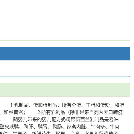
。 1·乳制品、蛋和蛋制品：所有全蛋、干蛋和蛋粉，和蛋
、和蛋黄酱； 2·所有乳制品（除非是来自列为无口蹄疫
物； 随婴儿带来的婴儿配方奶粉跟新西兰乳制品是容许
；整只咸鸭、鸭肝、鸭胃、鸭肠、家禽内脏、牛肉条、牛肉
果仁、生栗子、新鲜花生、松果、鸟食、水果和蔬菜种子、