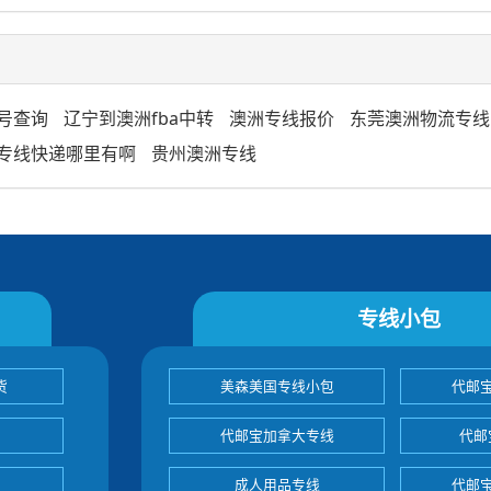
号查询
辽宁到澳洲fba中转
澳洲专线报价
东莞澳洲物流专线
专线快递哪里有啊
贵州澳洲专线
专线小包
货
美森美国专线小包
代邮
代邮宝加拿大专线
代邮
成人用品专线
代邮