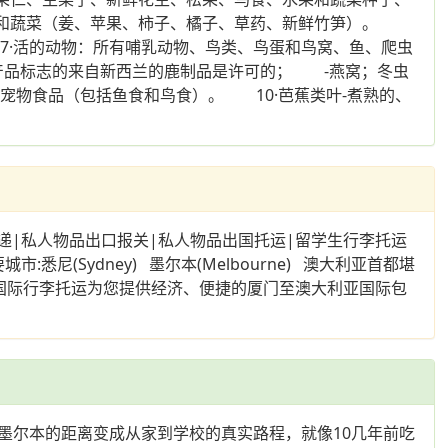
生果和蔬菜（姜、苹果、柿子、橘子、草药、新鲜竹笋）。
7·活的动物：所有哺乳动物、鸟类、鸟蛋和鸟窝、鱼、爬虫
产品标志的来自新西兰的鹿制品是许可的； -燕窝；冬虫
宠物食品（包括鱼食和鸟食）。 10·芭蕉类叶-煮熟的、
物品出口报关|私人物品出国托运|留学生行李托运
(Sydney) 墨尔本(Melbourne) 澳大利亚首都堪
bart) 我们专业国际行李托运为您提供经济、便捷的厦门至澳大利亚国际包
墨尔本的距离变成从家到学校的真实路程，就像10几年前吃