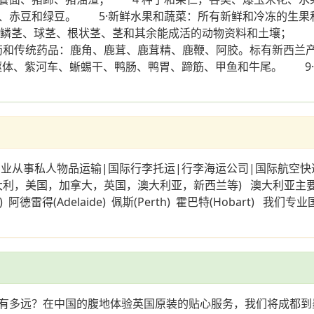
楂、赤豆和绿豆。 5·新鲜水果和蔬菜：所有新鲜和冷冻的
根、鳞茎、球茎、根状茎、茎和其余能成活的动物资料和土壤； 
草药和传统药品：鹿角、鹿茸、鹿茸精、鹿鞭、阿胶。标有新西兰
躯体、紫河车、蜥蜴干、鸭肠、鸭胃、蹄筋、甲鱼和牛尾。 9·
|国际行李托运|行李海运公司|国际航空快递|私人
美国，加拿大，英国，澳大利亚，新西兰等) 澳大利亚主要城市:悉尼
 Coast) 阿德雷得(Adelaide) 佩斯(Perth) 霍巴特(Ho
有多远？在中国的腹地体验英国原装的贴心服务，我们将成都到