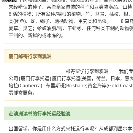
未经辨认的种子、某些商家包装的种子和豆类装潢品、山
6·活的植物：所有盆种/裸根的植物、竹、盆景、插枝、
类(团鱼)、蛇、蝎子、两栖动物、甲壳类和昆虫。 8·
夏草、灵芝；蛤蟆油脂/膏、干蚯蚓、任何种类干制的动物
干制的、新鲜的或冰冻的。
厦门邮寄行李到澳洲
邮寄留学行李到澳洲 我们专业从事私人物品运输
公司|厦门行李托运|厦门行李托运(美国，荷兰，日本，意大利，
培拉(Canberra) 布里斯班(Brisbane)黄金海岸(Gold
裹邮寄服务。
赴澳洲读书的行李托运经验谈
出国留学，你是用什么方式来托运行李呢？从成都到墨尔本