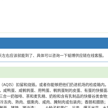
25天左右应该就能到了、具体可以咨询一下韬博供应链在线客服。
（AQIS）扣留和烧毁。或者你能够把他们扔进机场的检疫箱内
，咸鸭蛋、咸鹌鹑蛋、用鸭蛋、鹌鹑蛋制的皮蛋、有蛋的快餐面
含三合一奶咖啡、茶和麦乳精、奶粉和含有乳制品的快餐谷类食
、冷冻肉、熟肉、烟熏肉、咸肉、腌制肉或包装肉；香肠和腊肠
餐面、猪蹄、猪油渣； 4·种子和果仁，谷类、爆玉米花、水