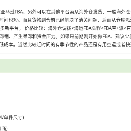
亚马逊FBA、另外可以在其他平台卖从海外仓发货、一般海外
时间也短。而且货物到仓前已经解决了清关问题、后面从仓库派送
新平台。 价格比较：海外仓调拨<海运FBA头程<FBA空+派<直
存滞销、产生呆滞和资金压力。如果是前期刚开始做FBA、建议少
低成本。当然比较赶时间的有季节性的产品还是有用空运或者快
/单件尺寸)
商)