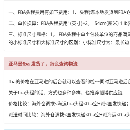
一、FBA头程费用有如下费用：1、头程(您本地发货到FBA
二、单位换算：FBA头程费用1(英寸)=2。 54cm(厘米) 1 lb(磅)=0
三、标准尺寸规格：1。 FBA头程中单个包装单位的商品
的小标准尺寸和大标准尺寸的区别：小标准尺寸为：最长边，中
亚马逊fba 发货了，怎么查询物流
fba的价格在亚马逊的后台就可以查看的啦~~同时亚马逊
关于fba头程的话、方式也多种多样、也推荐韬博供应链
价格比较：海外仓调拨<海运fba头程<fba空+派<直发快递
派送时间比较：海外仓调拨<直发快递<fba空+派海运<fba