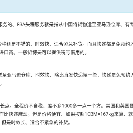
的服务的、FBA头程服务就是指从中国将货物运至亚马逊仓库、
kg以上价格还是不错的、时效快、适合紧急补货。而且快递都是免
进口商。一般韬博是可以提供税号借用的。
派送至亚马逊仓库、时效快、略比直发快递慢一些、快递是免预约
g。
微长点。全程价不含税、差不多1000多一点一个方。美国和英
递麻烦。但是价格便宜、如果按照1CBM=167kg来算、就是几
吧、但是时效长、适合不紧急的补货。