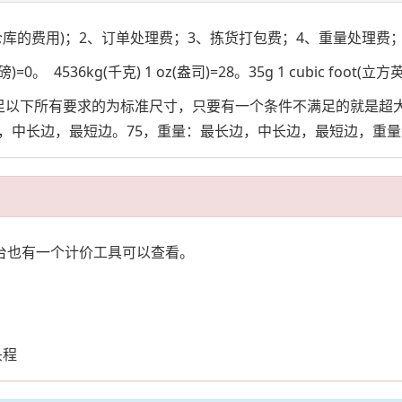
仓库的费用)；2、订单处理费；3、拣货打包费；4、重量处理费；
。 4536kg(千克) 1 oz(盎司)=28。35g 1 cubic foot(立方
满足以下所有要求的为标准尺寸，只要有一个条件不满足的就是超大
长边，最短边。75，重量：最长边，中长边，最短边，重量<=2
后台也有一个计价工具可以查看。
；
头程