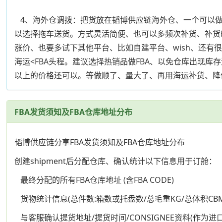
4、海外仓调拨：把货放在韬博供应链海外仓、一个可以做
以选择拖车送货。方式灵活简便、也可以多频次补货、补货
涨价、也要多试下其他平台、比如自建平台、wish、还有很多
海运<FBA头程。建议选择热销品做FBA、以免仓库出现库
以上的价格还可以。等做顺了、量大了、再用海运补货、降
FBA发货须知及FBA仓库地址分布
韬博供应链分享FBA发货须知及FBA仓库地址分布
创建shipment后分配仓库、确认统计以下信息用于订舱：
最终分配的所有FBA仓库地址 (含FBA CODE)
货物统计信息(总件数:箱数或托盘数/总毛重KG/总体积CBM
与客服确认提货地址/提货时间/CONSIGNEE资料(作为进口