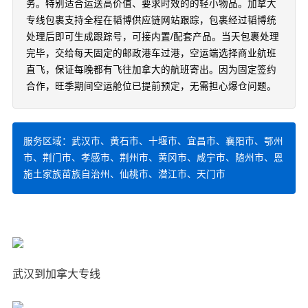
务。特别适合运送高价值、要求时效的的轻小物品。加拿大
专线包裹支持全程在韬博供应链网站跟踪，包裹经过韬博统
处理后即可生成跟踪号，可接内置/配套产品。当天包裹处理
完毕，交给每天固定的邮政港车过港，空运端选择商业航班
直飞，保证每晚都有飞往加拿大的航班寄出。因为固定签约
合作，旺季期间空运舱位已提前预定，无需担心爆仓问题。
服务区域：武汉市、黄石市、十堰市、宜昌市、襄阳市、鄂州
市、荆门市、孝感市、荆州市、黄冈市、咸宁市、随州市、恩
施土家族苗族自治州、仙桃市、潜江市、天门市
武汉到加拿大专线