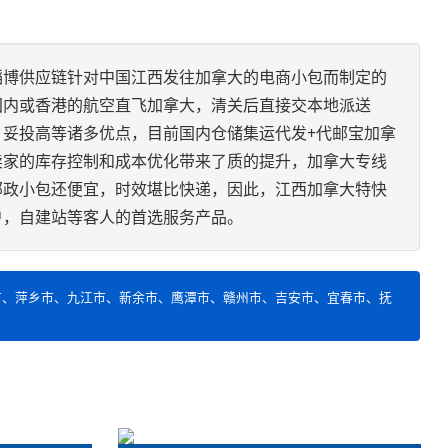
韬博供应链针对中国江西发往加拿大的电商小包而制定的
国内或香港的航空直飞加拿大，清关后直接交本地派送
，妥投高等诸多优点，目前国内仓储集运代发+代邮宝加拿
卖家的库存控制和成本优化带来了质的提升，加拿大专线
邮政小包还便宜，时效堪比快递，因此，江西加拿大特快
户，自建站等客人的首选服务产品。
市、萍乡市、九江市、新余市、鹰潭市、赣州市、吉安市、宜春市、抚