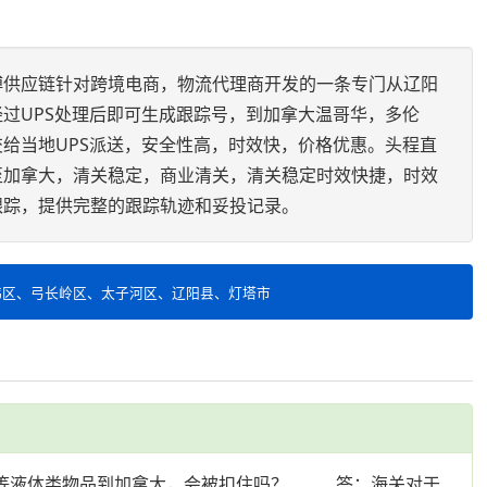
博供应链针对跨境电商，物流代理商开发的一条专门从辽阳
过UPS处理后即可生成跟踪号，到加拿大温哥华，多伦
给当地UPS派送，安全性高，时效快，价格优惠。头程直
至加拿大，清关稳定，商业清关，清关稳定时效快捷，时效
跟踪，提供完整的跟踪轨迹和妥投记录。
伟区、弓长岭区、太子河区、辽阳县、灯塔市
等液体类物品到加拿大，会被扣住吗？ 答：海关对于