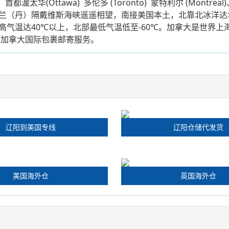
(Ottawa) 多伦多 (Toronto) 蒙特利尔 (Montrea
兰（丹）隔戴维斯海峡遥遥相望，南接美国本土，北靠北冰洋达
气温达40℃以上，北部最低气温低至-60℃。加拿大是世界上海
至加拿大国际包裹邮寄服务。
辽阳到美国专线
辽阳仓储代发货
美国海外仓
英国海外仓