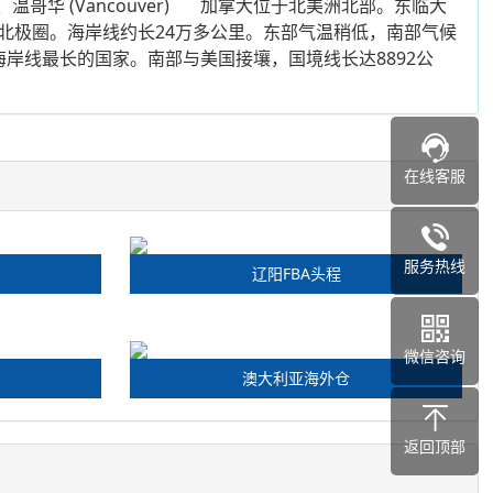
l)、温哥华 (Vancouver) 加拿大位于北美洲北部。东临大
北极圈。海岸线约长24万多公里。东部气温稍低，南部气候
岸线最长的国家。南部与美国接壤，国境线长达8892公
在线客服
服务热线
辽阳FBA头程
微信咨询
澳大利亚海外仓
返回顶部