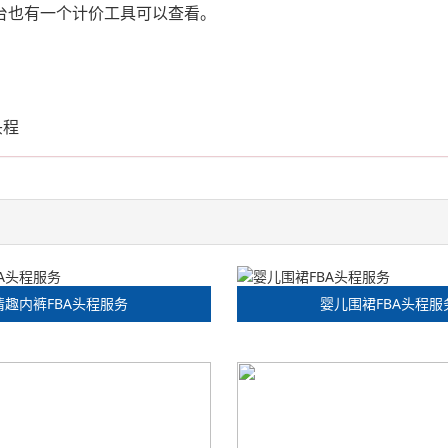
后台也有一个计价工具可以查看。
；
头程
情趣内裤FBA头程服务
婴儿围裙FBA头程服