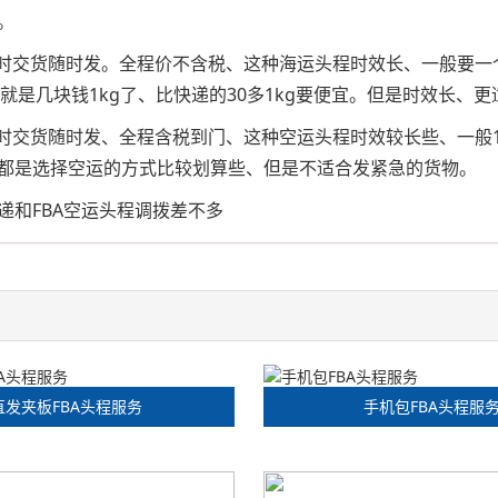
。
、随时交货随时发。全程价不含税、这种海运头程时效长、一般要
、就是几块钱1kg了、比快递的30多1kg要便宜。但是时效长、
随时交货随时发、全程含税到门、这种空运头程时效较长些、一般1
都是选择空运的方式比较划算些、但是不适合发紧急的货物。
递和FBA空运头程调拨差不多
直发夹板FBA头程服务
手机包FBA头程服