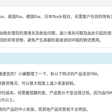
国fba，德国fba，日本fba头程仓，无需客户在目的地有公司。FBA
协助处理目的港清关及税金问题，减少清关问题及由此引起的退
回的异常货物，避免产生高额的直接退回中国的物流费用。
格便宜的？小编整理了一下、有以下特点的产品适合FBA。
退换货情况、可以很大程度上减少卖家损耗。
节约成本。但需要提醒的是、产品售价不宜设得过低。因为由FB
6美元以上。
润高的产品的中小卖家。而其他产品优势就不太明显。