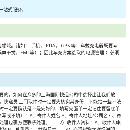
等一站式服务。
域。诸如： 手机， PDA， GPS 等；车载充电器既要考
干扰，EMI 等）；因此车充方案选取的电源管理IC 必须
要的，如何在众多的上海国际快递公司中选择出让我们放
，快递员 上门取件时一定要先核实其身份，不能给一些不法
时一定要确认是不是完好的，填写完面单一定记住要留底单
不填）：A、寄件人姓名 B、寄件人地址/公司名 C、寄
何处理包裹方便联系处理。 2）收件人资料：A、收件人帐
总件数 B、总重量 C、材积尺寸 4）交运货物之详细说明：