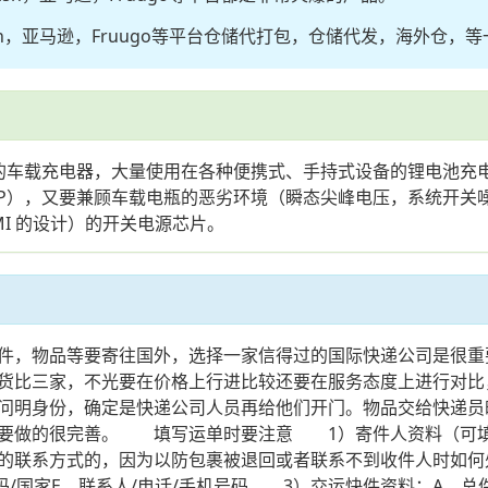
sh，亚马逊，Fruugo等平台仓储代打包，仓储代发，海外仓，
供电的车载充电器，大量使用在各种便携式、手持式设备的锂电池充电领
P），又要兼顾车载电瓶的恶劣环境（瞬态尖峰电压，系统开关噪声
I 的设计）的开关电源芯片。
件，物品等要寄往国外，选择一家信得过的国际快递公司是很重
货比三家，不光要在价格上行进比较还要在服务态度上进行对比
问明身份，确定是快递公司人员再给他们开门。物品交给快递员
要做的很完善。 填写运单时要注意 1）寄件人资料（可填写或
人的联系方式的，因为以防包裹被退回或者联系不到收件人时如
编码/国家E、联系人/电话/手机号码 3）交运快件资料：A、