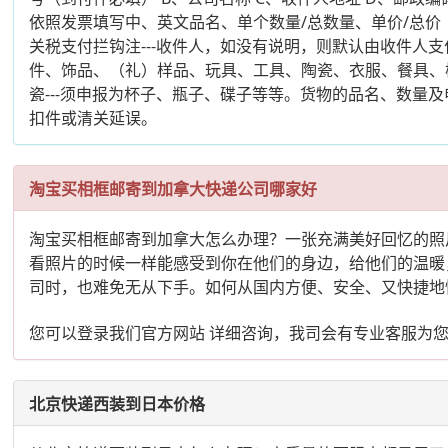
依照发票填写中、英文品名、单个数量/总数量、单价/总
关税支付拦钩注---收件人，如没有说明，则默认由收件
件、饰品、（礼）样品、玩具、工具、陶瓷、衣服、餐具、模
瓷---须申报为杯子、瓶子、碟子等等。货物的品名、数量
扣件或清关延误。
淘宝买相框邮寄到加拿大快递公司哪家好
淘宝买相框邮寄到加拿大怎么办理？一张充满美好回忆的照
看照片的时候一样能感受到你在他们的身边，给他们的温暖
司时，也难免无从下手。如何从国内方便、安全、又快捷地
您可以登录我们官方网站 详细咨询，我司会有专业客服为
北京快递西装到日本价格