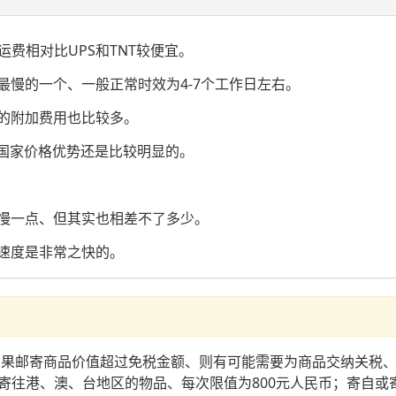
费相对比UPS和TNT较便宜。
最慢的一个、一般正常时效为4-7个工作日左右。
应的附加费用也比较多。
欧国家价格优势还是比较明显的。
效慢一点、但其实也相差不了多少。
样速度是非常之快的。
如果邮寄商品价值超过免税金额、则有可能需要为商品交纳关税、化
往港、澳、台地区的物品、每次限值为800元人民币；寄自或寄