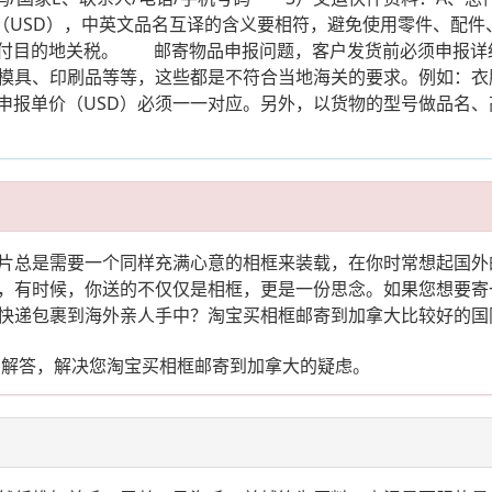
价（USD），中英文品名互译的含义要相符，避免使用零件、配
人支付目的地关税。 邮寄物品申报问题，客户发货前必须申报
具、印刷品等等，这些都是不符合当地海关的要求。例如：衣服-
及申报单价（USD）必须一一对应。另外，以货物的型号做品名
片总是需要一个同样充满心意的相框来装载，在你时常想起国外
，有时候，你送的不仅仅是相框，更是一份思念。如果您想要寄
快递包裹到海外亲人手中？淘宝买相框邮寄到加拿大比较好的国
您解答，解决您淘宝买相框邮寄到加拿大的疑虑。