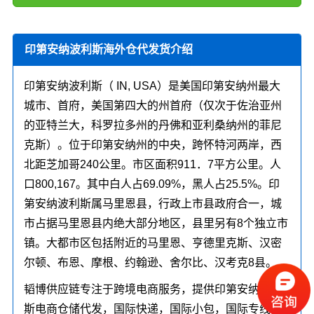
印第安纳波利斯海外仓代发货介绍
印第安纳波利斯（ IN, USA）是美国印第安纳州最大
城市、首府，美国第四大的州首府（仅次于佐治亚州
的亚特兰大，科罗拉多州的丹佛和亚利桑纳州的菲尼
克斯）。位于印第安纳州的中央，跨怀特河两岸，西
北距芝加哥240公里。市区面积911．7平方公里。人
口800,167。其中白人占69.09%，黑人占25.5%。印
第安纳波利斯属马里恩县，行政上市县政府合一，城
市占据马里恩县内绝大部分地区，县里另有8个独立市
镇。大都市区包括附近的马里恩、亨德里克斯、汉密
尔顿、布恩、摩根、约翰逊、舍尔比、汉考克8县。
韬博供应链专注于跨境电商服务，提供印第安纳波利
斯电商仓储代发，国际快递，国际小包，国际专线，