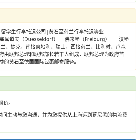
|留学生行李托运公司|黄石至荷兰行李托运等业
（Duesseldorf） 佛来堡（Freiburg） 汉堡
部，东邻波兰、捷克，南接奥地利、瑞士，西接荷兰、比利时、卢森
府由联邦总理和联邦部长若干人组成，联邦总理为政府首
捷的黄石至德国国际包裹邮寄服务。
及报价。
时间主动与您沟通，并为您提供从上海运到慕尼黑的物流费