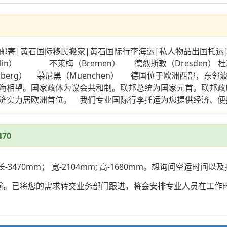
邮寄|黄石国际移民搬家|黄石国际行李海运|私人物品出国托运
 不莱梅（Bremen） 德烈斯敦（Dresden） 杜塞耳道夫
eidelberg） 慕尼黑（Muenchen） 德国位于欧洲西
海相望。国家政体为议会共和制。联邦总统为国家元首。联邦政
济实力居欧洲首位。 我们专业国际行李托运为您提供经济、便
70
70mm； 宽-2104mm; 高-1680mm。想询问空运时间以
运输。已将您的需求转交业务部门跟进，将会安排专业人员在工作