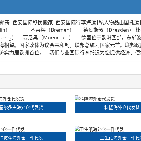
邮寄|西安国际移民搬家|西安国际行李海运|私人物品出国托运
 不莱梅（Bremen） 德烈斯敦（Dresden） 杜塞耳道夫
eidelberg） 慕尼黑（Muenchen） 德国位于欧洲西
海相望。国家政体为议会共和制。联邦总统为国家元首。联邦政
济实力居欧洲首位。 我们专业国际行李托运为您提供经济、便
塞尔多夫海外仓代发货
科隆海外仓代发货
汽熨斗海外仓一件代发
卫生纸海外仓一件代