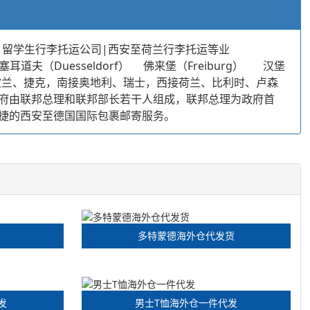
|留学生行李托运公司|西安至荷兰行李托运等业
（Duesseldorf） 佛来堡（Freiburg） 汉堡
部，东邻波兰、捷克，南接奥地利、瑞士，西接荷兰、比利时、卢森
府由联邦总理和联邦部长若干人组成，联邦总理为政府首
捷的西安至德国国际包裹邮寄服务。
多特蒙德海外仓代发货
发
男士T恤海外仓一件代发