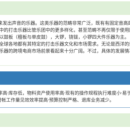
体来发出声音的乐器。这类乐器的范畴非常广泛，既有有固定音高
中的打击乐器比管乐团中的更多样化，甚至范畴不再仅限于使用
以鼓板（檀板与单皮鼓），大锣，铙钹，小锣四大件乐器为主。
全球各地都有其特定的打击乐器文化和市场需求。无论是西洋的
乐器的跨境电商市场前景看起来十分广阔。不过，具体的发展情
率高·库存低，物料资产使用率高·现有的操作规程执行难度小·易于
对帐工作量见效效率提高·预算控制严格、退库业务减少。