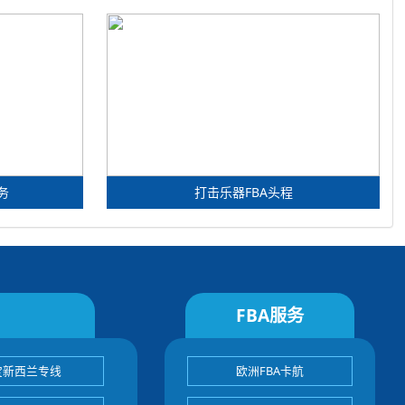
务
打击乐器FBA头程
FBA服务
宝新西兰专线
欧洲FBA卡航