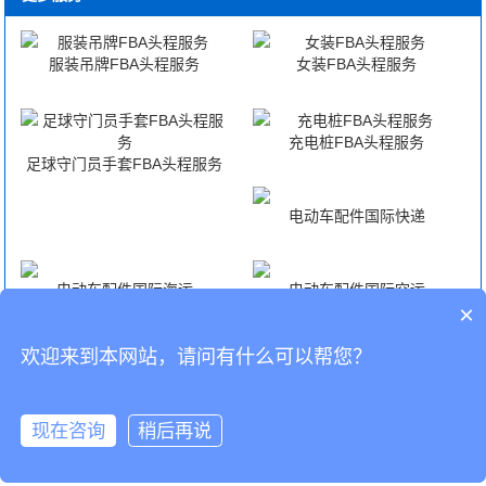
服装吊牌FBA头程服务
女装FBA头程服务
充电桩FBA头程服务
足球守门员手套FBA头程服务
电动车配件国际快递
电动车配件国际海运
电动车配件国际空运
×
欢迎来到本网站，请问有什么可以帮您？
电动车配件海外仓代发货
CopyRight © 深圳市韬博供应链有限公司
现在咨询
稍后再说
海外仓代发
国际物流
联系我们