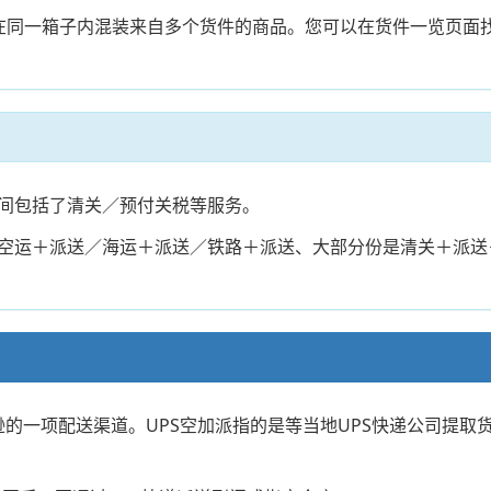
在同一箱子内混装来自多个货件的商品。您可以在货件一览页面
间包括了清关／预付关税等服务。
空运＋派送／海运＋派送／铁路＋派送、大部分份是清关＋派送
逊的一项配送渠道。UPS空加派指的是等当地UPS快递公司提取货