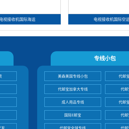
电视接收机国际海运
电视接收机国际空
专线小包
货
美森美国专线小包
代邮
代邮宝加拿大专线
代邮
成人用品专线
代邮
国际E邮宝
代邮
代发
代邮宝全球专线
代邮