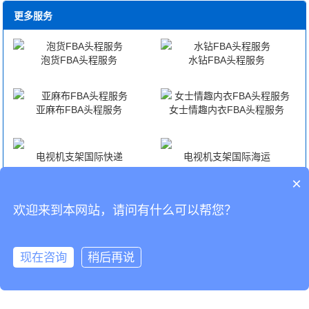
更多服务
泡货FBA头程服务
水钻FBA头程服务
亚麻布FBA头程服务
女士情趣内衣FBA头程服务
电视机支架国际快递
电视机支架国际海运
×
电视机支架国际空运
电视机支架海外仓代发货
欢迎来到本网站，请问有什么可以帮您？
CopyRight © 深圳市韬博供应链有限公司
现在咨询
稍后再说
海外仓代发
国际物流
联系我们