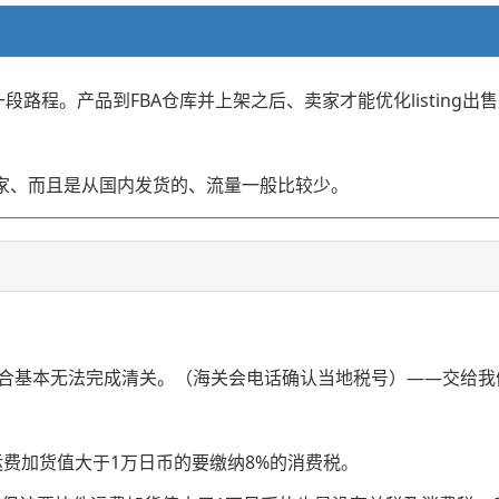
段路程。产品到FBA仓库并上架之后、卖家才能优化listing出
卖家、而且是从国内发货的、流量一般比较少。
合基本无法完成清关。（海关会电话确认当地税号）——交给我
运费加货值大于1万日币的要缴纳8%的消费税。