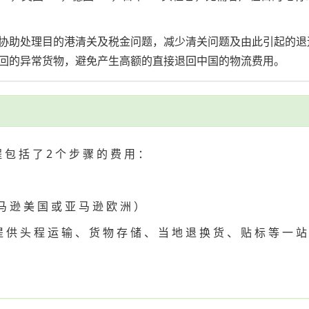
协助处理目的港清关及税金问题，减少清关问题及由此引起的退
回的异常货物，避免产生高额的直接退回中国的物流费用。
程 包 括 了 2 个 步 骤 的 费 用 ：
 马 逊 美 国 或 亚 马 逊 欧 洲 ）
供 头 程 运 输 、 货 物 存 储 、 当 地 退 换 货 、 贴 标 等 一 站 式