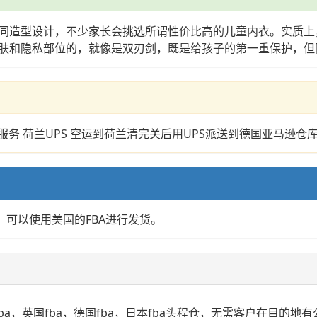
同造型设计，不少家长会挑选所谓性价比高的儿童内衣。实质上
肤和隐私部位的，就像是双刃剑，既是给孩子的第一重保护，但
服务 荷兰UPS 空运到荷兰清完关后用UPS派送到德国亚马逊仓
店，可以使用美国的FBA进行发货。
国fba，德国fba，日本fba头程仓，无需客户在目的地有公司。FBA