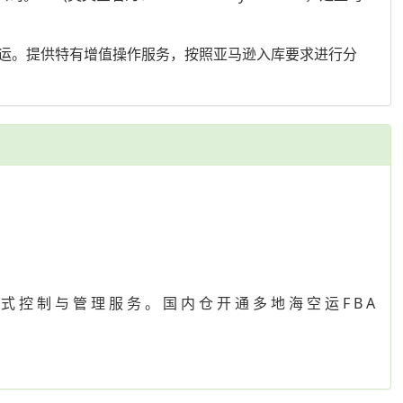
运。提供特有增值操作服务，按照亚马逊入库要求进行分
 控 制 与 管 理 服 务 。 国 内 仓 开 通 多 地 海 空 运 F B A