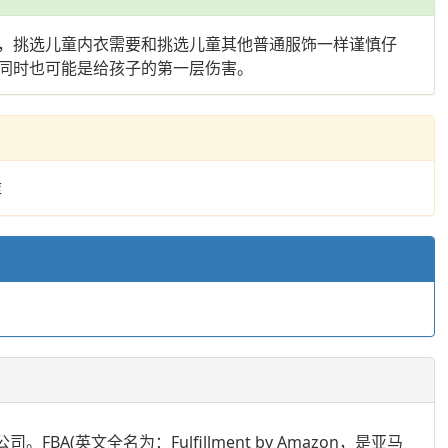
，挑选儿童内衣需要和挑选儿童其他普通服饰一样谨慎仔
同时也可能是给孩子的第一层伤害。
库
(英文全名为：Fulfillment by Amazon，是亚马