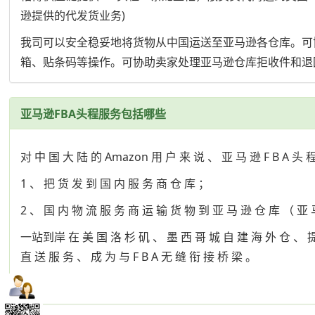
逊提供的代发货业务)
我司可以安全稳妥地将货物从中国运送至亚马逊各仓库。可
箱、贴条码等操作。可协助卖家处理亚马逊仓库拒收件和退
亚马逊FBA头程服务包括哪些
对 中 国 大 陆 的 Amazon 用 户 来 说 、 亚 马 逊 F B A 头 
1 、 把 货 发 到 国 内 服 务 商 仓 库 ；
2 、 国 内 物 流 服 务 商 运 输 货 物 到 亚 马 逊 仓 库 （ 亚
一站到岸 在 美 国 洛 杉 矶 、 墨 西 哥 城 自 建 海 外 仓 、 提 
直 送 服 务 、 成 为 与 F B A 无 缝 衔 接 桥 梁 。