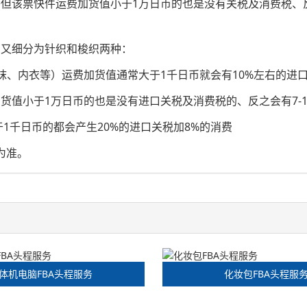
等但该票快件运费加货值小于1万日币的也是没有关税及消费税、反
品又细分为针织和梭织两种：
、内衣等）运费加货值通常大于1千日币就会有10%左右的进口
值小于1万日币的也是没有进口关税及消费税的、反之会有7-10
千日币的都会产生20%的进口关税加8%的消费
为准。
体机电脑FBA头程服务
化妆包FBA头程服