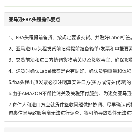
亚马逊FBA头程操作要点
1、FBA头程提前备货、按规定要求交货、并贴好Label标签
2、亚马逊fba头程发货前记得提前准备箱单/发票和申报要
3、交货前须和进口方协调货物清关以及签收事宜、确保货
4、送货时确认Label标签是否有贴好、确认货物重量和体
5.fba头程出货发票必须注明真实进口方(买方或清关代理
6.由于AMAZON不帮忙清关及关税预付服务、为避免亚
7.寄件人和进口方应就货件签收问题做好协调、尽早确认
包裹信息导致服务商无法进行调查、将可能导致货件无法进