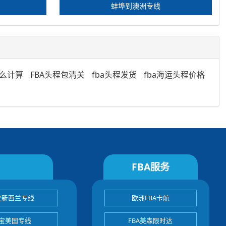
蚌埠到澳洲专线
怎么计算
FBA头程包清关
fba头程发货
fba海运头程价格
FBA服务
宝新西兰专线
欧洲FBA卡航
宝美国专线
FBA美森限时达