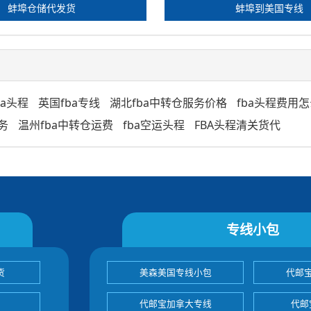
蚌埠仓储代发货
蚌埠到美国专线
ba头程
英国fba专线
湖北fba中转仓服务价格
fba头程费用
务
温州fba中转仓运费
fba空运头程
FBA头程清关货代
专线小包
货
美森美国专线小包
代邮
代邮宝加拿大专线
代邮