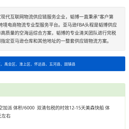
家现代互联网物流供应链服务企业，韬博一直秉承"客户第
跨境电商物流专业型服务平台。亚马逊FBA头程是韬博供应
埠高质量的空海运综合方案，韬博的专业清关团队进行完税
到指定亚马逊仓库和其他地址的一整套供应链物流方案。
区、禹会区、淮上区、怀远县、五河县、固镇县
空加派 体积/6000 双清包税的时效12-15天美森快船 体
0天左右