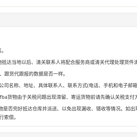
。
素。
物抵达当地以后、清关联系人将配合服务商或清关代理处理货件
积、跟货代跟报的数据是否一样。
)的公司名称、地址、具体联系人、联系方式(电话、手机和电子邮箱
马逊fba货物由于关税问题出现滞留、寄运货物前请先确认关税支
货物是否完好抵达仓库并派送、以免出现漏收、错收等情况。如
行索偿。