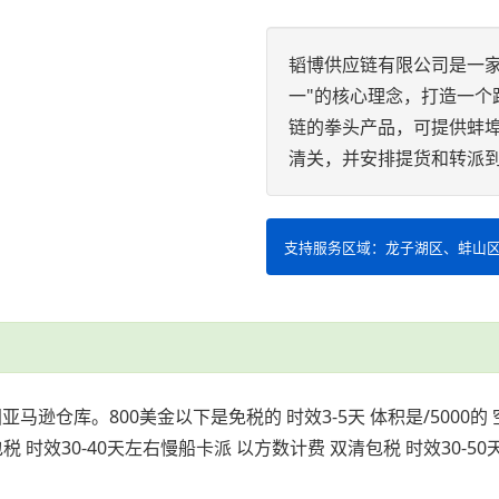
韬博供应链有限公司是一
一"的核心理念，打造一个
链的拳头产品，可提供蚌
清关，并安排提货和转派
支持服务区域：龙子湖区、蚌山
亚马逊仓库。800美金以下是免税的 时效3-5天 体积是/5000的 
清包税 时效30-40天左右慢船卡派 以方数计费 双清包税 时效30-5