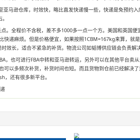
送至亚马逊仓库，时效快，略比直发快递慢一些，快递是免预约
右。
微长点。全程价不含税，差不多1000多一点一个方。美国和英国
麻烦。但是价格便宜，如果按照1CBM=167kg来算，就是几块
，但是时效长，适合不紧急的补货。物流公司如韬博供应链会负责解
BA，也可进行FBA中转和亚马逊转运，另外可以在其他平台卖
也可以多频次补货，补货时间也短。而且货物到仓前已经解决了
sh，还有很多新平台。
快递