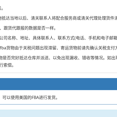
素。
物抵达当地以后、清关联系人将配合服务商或清关代理处理货件
积、跟货代跟报的数据是否一样。
)的公司名称、地址、具体联系人、联系方式(电话、手机和电子邮箱
马逊fba货物由于关税问题出现滞留、寄运货物前请先确认关税支
货物是否完好抵达仓库并派送、以免出现漏收、错收等情况。如
行索偿。
店，可以使用美国的FBA进行发货。