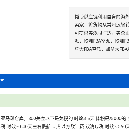
韬博供应链利用自身的海外
卖家，将货物从常州运输
可提供美森限时达，美森正班
派，欧洲FBA空派，欧洲F
拿大FBA空派，加拿大F
坛市
亚马逊仓库。800美金以下是免税的 时效3-5天 体积是/5000的 
清包税 时效30-40天左右慢船卡派 以方数计费 双清包税 时效30-5