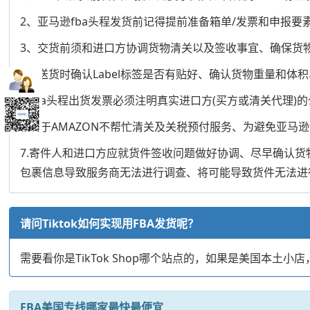
2、亚马逊fba头程发货前记得提前准备箱单/发票和申报要
3、交货前须和进口方协调货物清关以及签收事宜、确保货
4、送货时确认Label标签是否有贴好、确认货物重量和体
5.fba头程出货发票必须注明真实进口方(买方或清关代理
6.由于AMAZON不帮忙清关及关税预付服务、为避免亚
7.寄件人和进口方应就货件签收问题做好协调、尽早确认
包裹信息导致服务商无法进行调查、将可能导致货件无法进
请问Tiktok如何实现用FBA发货呢？
需要看你是TikTok Shop哪个站点的，如果是美国本土小
FBA美国专线哪家最快最便宜