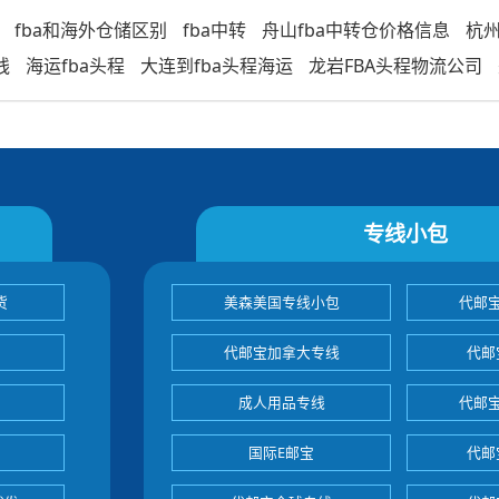
fba和海外仓储区别
fba中转
舟山fba中转仓价格信息
杭州
线
海运fba头程
大连到fba头程海运
龙岩FBA头程物流公司
专线小包
货
美森美国专线小包
代邮
代邮宝加拿大专线
代邮
成人用品专线
代邮
国际E邮宝
代邮