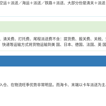
空运＋派送／海运＋派送／铁路＋派送、大部分份是清关＋派送
、清关费、打托费、尾程派送费不含：提货费、报关费、关税、
、快递等运输方式将货物运输到美 国、日本、德国、法国、英 
入仓、在物流旺季优势非常明显。而海卡、末端以卡车派送为主