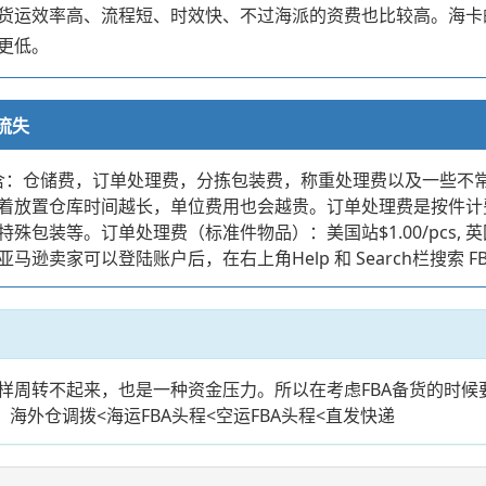
货运效率高、流程短、时效快、不过海派的资费也比较高。海卡
更低。
流失
要包含：仓储费，订单处理费，分拣包装费，称重处理费以及一些
着放置仓库时间越长，单位费用也会越贵。订单处理费是按件计
等。订单处理费（标准件物品）：美国站$1.00/pcs, 英国站
卖家可以登陆账户后，在右上角Help 和 Search栏搜索 F
样周转不起来，也是一种资金压力。所以在考虑FBA备货的时候
海外仓调拨<海运FBA头程<空运FBA头程<直发快递