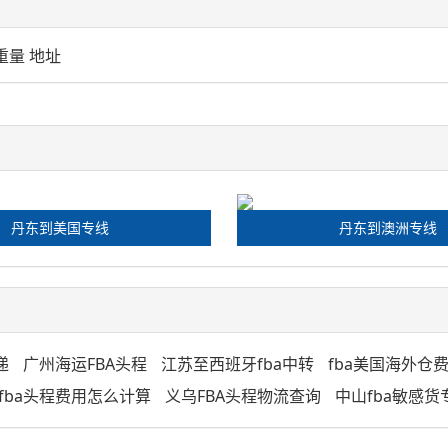
重量 地址
丹东到美国专线
丹东到澳洲专线
递
广州海运FBA头程
江苏至西班牙fba中转
fba美国海外仓
fba头程费用怎么计算
义乌FBA头程物流查询
中山fba敏感货