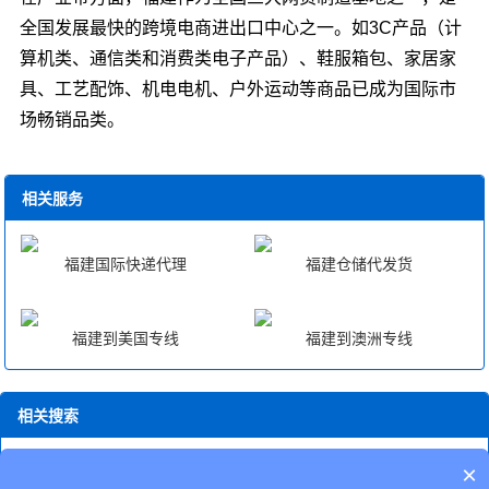
全国发展最快的跨境电商进出口中心之一。如3C产品（计
算机类、通信类和消费类电子产品）、鞋服箱包、家居家
具、工艺配饰、机电电机、户外运动等商品已成为国际市
场畅销品类。
相关服务
福建国际快递代理
福建仓储代发货
福建到美国专线
福建到澳洲专线
相关搜索
海外仓和fba的区别
深圳fba中转仓价格
fba海外仓一件代发
天津至
×
美国fba中转
江苏至意大利fba中转
fba是海外仓
南平fba物流
福建