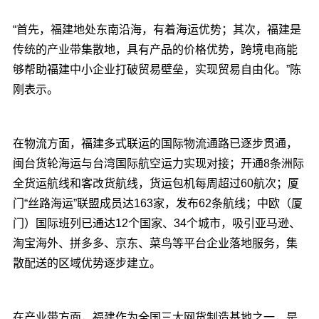
“首先，福建地处东南沿海，有着海运优势；其次，福建是
传统的产业带集散地，具有产品的价格优势，跨境电商能
够帮助福建中小企业打破贸易壁垒，实现贸易自由化。”陈
刚表示。
在物流方面，福建多式联运的国际物流通路已逐步贯通，
闽台货轮海运与台湾国际航空运力实现对接；开通8条洲际
全货运航线和客改货航线，货运包机每周超过60航次；厦
门“丝路海运”联盟成员达163家，发布62条航线；中欧（厦
门）国际班列已通达12个国家、34个城市，吸引亚马逊、
淘宝海外、拼多多、京东、菜鸟等平台企业落地服务，集
散配送的区域优势逐步建立。
在产业带方面，福建作为全国三大网货制造基地之一，是