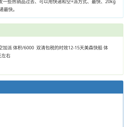
发一些热销品过去、可以用快递和空+派方式、最快、20kg
递最快。
空加派 体积/6000 双清包税的时效12-15天美森快船 体
0天左右