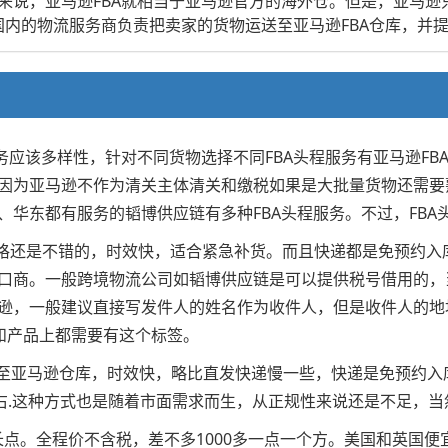
来说，亚马逊FBA就相当于亚马逊官方的海外仓。但是，亚马逊
即国内的物流服务商负责把卖家的货物运送至亚马逊FBA仓库，并
务应该多样性，针对不同货物选择不同FBA头程服务有亚马逊F
因为亚马逊不作为清关主体清关和缴税如果是大批量货物还需要熟
华东都有服务的韬博供应链有多种FBA头程服务。不过，FBA
kg以上价格还是不错的，时效快，适合紧急补货。而且快递都是免预
口商。一般跨境物流公司如韬博供应链是可以提供税号借用的，
逊，一般建议直接写发件人的姓名作为收件人，但是收件人的地
外箱和产品上都需要有这个标签。
送至亚马逊仓库，时效快，略比直发快递慢一些，快递是免预约
左右.这种方式也是随着市面需求而生，从正规性来说还是不足，
微长点。全程价不含税，差不多1000多一点一个方。美国和英国