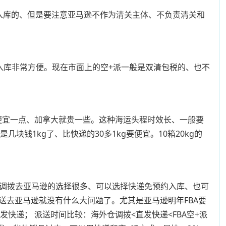
预约入库的、但是要注意亚马逊不作为清关主体、不负责清关和
入库非常方便。现在市面上的空+派一般是双清包税的、也不
国便宜一点、加拿大就贵一些。这种海运头程时效长、一般要
块钱1kg了、比快递的30多1kg要便宜。10箱20kg的
仓调拨去亚马逊的选择很多、可以选择快递免预约入库、也可
去亚马逊就没有什么大问题了。尤其是亚马逊明年FBA要
发快递； 派送时间比较：海外仓调拨<直发快递<FBA空+派