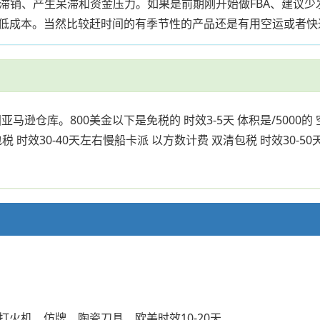
存滞销、产生呆滞和资金压力。如果是前期刚开始做FBA、建议少
低成本。当然比较赶时间的有季节性的产品还是有用空运或者快
亚马逊仓库。800美金以下是免税的 时效3-5天 体积是/5000的 
清包税 时效30-40天左右慢船卡派 以方数计费 双清包税 时效30-5
）、电子打火机、仿牌、陶瓷刀具、欧美时效10-20天