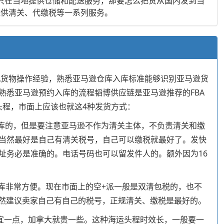
只在当地提供仓储和配送服务，那要怎么把货从国内发到当
提供清关、代缴税等一系列服务。
BA货物操作经验，熟悉亚马逊仓库入库标准能够识别亚马逊货
悉亚马逊预约入库的流程韬博供应链是亚马逊推荐的FBA
头程，市面上应该也就这4种发货方式：
约入库的，但是要注意亚马逊不作为清关主体，不负责清关和缴
当然最好是自己有清关税号，自己可以缴税就最好了。发快
址务必是准确的。电话号码也可以留发件人的。额外因为16
入库非常方便。现在市面上的空+派一般是双清包税的，也不
当然建议卖家自己有自己的税号，正规清关、缴税是最好的。
便宜一点，加拿大就贵一些。这种海运头程时效长，一般要一