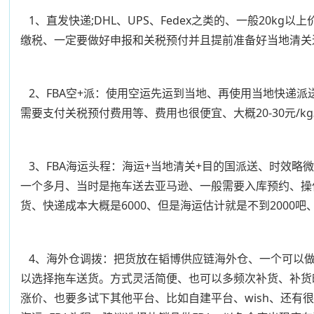
1、直发快递;DHL、UPS、Fedex之类的、一般20
缴税、一定要做好申报和关税预付并且提前准备好当地清关
2、FBA空+派：使用空运先运到当地、再使用当地快递
需要支付关税预付费用等、费用也很便宜、大概20-30元/k
3、FBA海运头程：海运+当地清关+目的国派送、时效略
一个多月、当时是拖车送去亚马逊、一般需要入库预约、操作比快
货、快递成本大概是6000、但是海运估计就是不到2000
4、海外仓调拨：把货放在韬博供应链海外仓、一个可以做
以选择拖车送货。方式灵活简便、也可以多频次补货、补货
涨价、也要多试下其他平台、比如自建平台、wish、还有很多