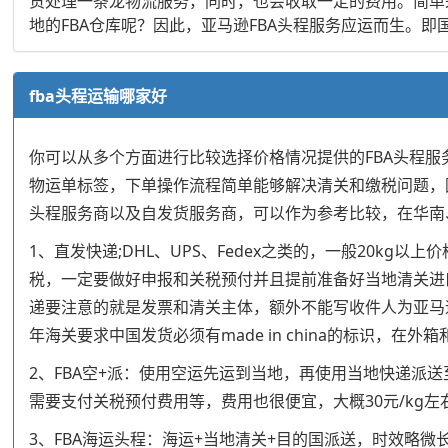
货处理一条龙物流服务，同时，也会收取一定的费用。简单
地的FBA仓库呢？因此，亚马逊FBA头程服务应运而生。
fba头程运输哪家好
你可以从多个方面进行比较选择价格情况提供的FBA头程服
物运单标签，下单操作流程简单能够解决清关和缴税问题，
头程服务商以及自发货服务商，可以作为参考比较，在华南、
1、直发快递;DHL、UPS、Fedex之类的，一般20
税，一定要做好申报和关税预付并且提前准备好当地清关进
递要注意的就是发票和清关主体，额外不能写收件人为亚马
年海关要求中国发货必须有made in china的标识，在
2、FBA空+派：使用空运先运到当地，再使用当地快递派
需要支付关税预付费用等，费用也很便宜，大概30元/kg
3、FBA海运头程：海运+当地清关+目的国派送，时效略