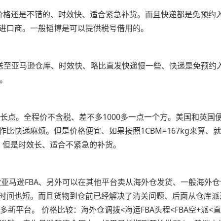
kg以上价格还是不错的、时效快、适合紧急补货。而且快递都是免
进口商。一般韬博是可以提供税号借用的。
派送至亚马逊仓库、时效快、略比直发快递慢一些、快递是免预约
g。
微长点。全程价不含税、差不多1000多一点一个方。美国和英
递麻烦。但是价格便宜、如果按照1CBM=167kg来算、就是几
吧、但是时效长、适合不紧急的补货。
亚马逊FBA、另外可以在其他平台卖从海外仓发货、一般海外
时间也短。而且货物到仓前已经解决了清关问题、后面从仓库派送
新平台。 价格比较：海外仓调拨<海运FBA头程<FBA空+派<直