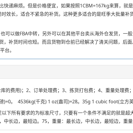
麻烦。但是价格便宜，如果按照1CBM=167kg来算，就是几块
，但是时效长，适合不紧急的补货。这种更多适合的是旺季大批量
，也可以做FBA中转，另外可以在其他平台卖从海外仓发货，一
货，补货时间也短。而且货物到仓前已经解决了清关问题，后面
新平台。
仓库的费用)；2、订单处理费；3、拣货打包费；4、重量处理费；
。 4536kg(千克) 1 oz(盎司)=28。35g 1 cubic foot(立方
满足以下所有要求的为标准尺寸，只要有一个条件不满足的就是超大
长边，最短边。75，重量：最长边，中长边，最短边，重量<=2