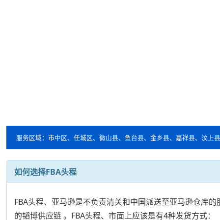
服务区域：市中区、任城区、微山县、鱼台县、金乡县、嘉祥县、汶上
如何选择FBA头程
FBA头程、亚马逊是不负责清关和中国派送至亚马逊仓库
的韬博供应链 。FBA头程、市面上应该是有4种发货方式：