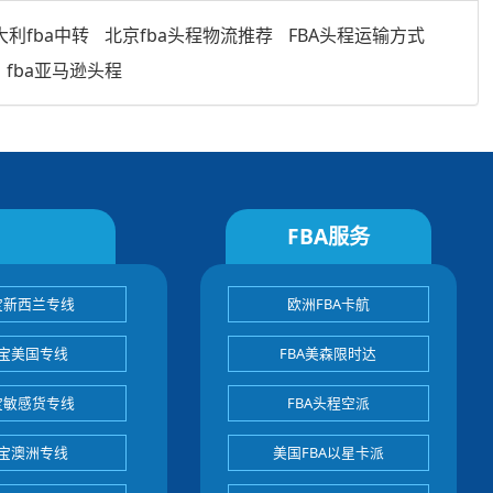
利fba中转
北京fba头程物流推荐
FBA头程运输方式
fba亚马逊头程
FBA服务
宝新西兰专线
欧洲FBA卡航
宝美国专线
FBA美森限时达
宝敏感货专线
FBA头程空派
宝澳洲专线
美国FBA以星卡派