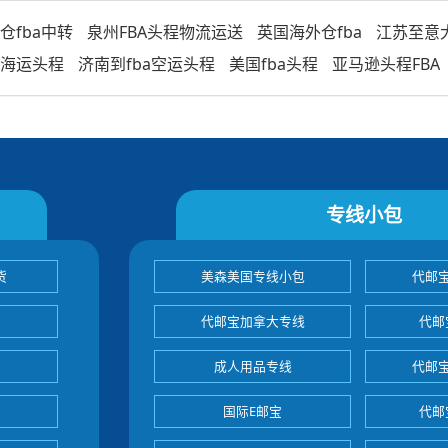
仓fba中转
泉州FBA头程物流运送
英国海外仓fba
江苏至意大
a海运头程
济南到fba空运头程
美国fba头程
亚马逊头程FBA
专线小包
货
美森美国专线小包
代邮
代邮宝加拿大专线
代邮
成人用品专线
代邮
国际E邮宝
代邮