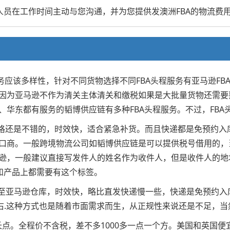
人员在工作时间主动与您沟通，并为您提供发澳洲FBA的物流费
务应该多样性，针对不同货物选择不同FBA头程服务有亚马逊F
因为亚马逊不作为清关主体清关和缴税如果是大批量货物还需要熟
华东都有服务的韬博供应链有多种FBA头程服务。不过，FBA
kg以上价格还是不错的，时效快，适合紧急补货。而且快递都是免预
口商。一般跨境物流公司如韬博供应链是可以提供税号借用的，
逊，一般建议直接写发件人的姓名作为收件人，但是收件人的地
外箱和产品上都需要有这个标签。
送至亚马逊仓库，时效快，略比直发快递慢一些，快递是免预约
左右.这种方式也是随着市面需求而生，从正规性来说还是不足，
微长点。全程价不含税，差不多1000多一点一个方。美国和英国