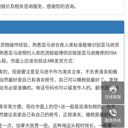
用报价及相关咨询服务，感谢您的咨询。
BA货物操作经验，熟悉亚马逊仓库入库标准能够识别亚马逊货
悉亚马逊预约入库的流程韬博供应链是亚马逊推荐的FBA
头程，市面上应该也就这4种发货方式：
约入库的，但是要注意亚马逊不作为清关主体，不负责清关和缴
当然最好是自己有清关税号，自己可以缴税就最好了。发快
址务必是准确的。电话号码也可以留发件人的。额外因为16
在线客服
入库非常方便。现在市面上的空+派一般是双清包税的，也不
当然建议卖家自己有自己的税号，正规清关、缴税是最好的。
服务热线
便宜一点，加拿大就贵一些。这种海运头程时效长，一般要一