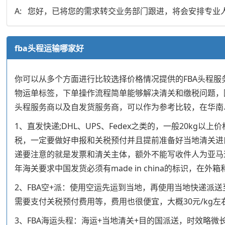
A: 您好，已将您的需求转交业务部门跟进，将会安排专业
fba头程运输哪家好
你可以从多个方面进行比较选择价格情况提供的FBA头程服
物运单标签，下单操作流程简单能够解决清关和缴税问题，
头程服务商以及自发货服务商，可以作为参考比较，在华南、
1、直发快递;DHL、UPS、Fedex之类的，一般20
税，一定要做好申报和关税预付并且提前准备好当地清关进
递要注意的就是发票和清关主体，额外不能写收件人为亚马
年海关要求中国发货必须有made in china的标识，在
2、FBA空+派：使用空运先运到当地，再使用当地快递派
需要支付关税预付费用等，费用也很便宜，大概30元/kg
3、FBA海运头程：海运+当地清关+目的国派送，时效略