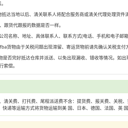
素。
物抵达当地以后、清关联系人将配合服务商或清关代理处理货件
积、跟货代跟报的数据是否一样。
)的公司名称、地址、具体联系人、联系方式(电话、手机和电子邮箱
马逊fba货物由于关税问题出现滞留、寄运货物前请先确认关税支
货物是否完好抵达仓库并派送、以免出现漏收、错收等情况。如
行索偿。
、清关费、打托费、尾程派送费不含：提货费、报关费、关税、
、快递等运输方式将货物运输到美 国、日本、德国、法国、英 