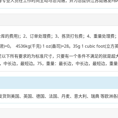
排专业人员在工作时间主动与您沟通，并为您提供江苏南通发F
仓库的费用)；2、订单处理费；3、拣货打包费；4、重量处理费；
。 4536kg(千克) 1 oz(盎司)=28。35g 1 cubic foot(立方
满足以下所有要求的为标准尺寸，只要有一个条件不满足的就是超大
长边，最短边。75，重量：最长边，中长边，最短边，重量<=2
库发货到美国、英国、德国、法国、丹麦、意大利、瑞典 等欧洲