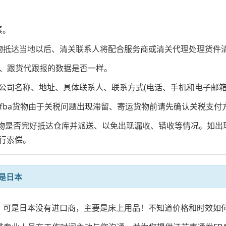
。
素。
物抵达当地以后、清关联系人将配合服务商或清关代理处理货件
积、跟货代跟报的数据是否一样。
)的公司名称、地址、具体联系人、联系方式(电话、手机和电子邮箱
马逊fba货物由于关税问题出现滞留、寄运货物前请先确认关税支
货物是否完好抵达仓库并派送、以免出现漏收、错收等情况。如
行索偿。
是日本
本，可是日本没有进口商，主要是床上用品！不知道价格和时效如