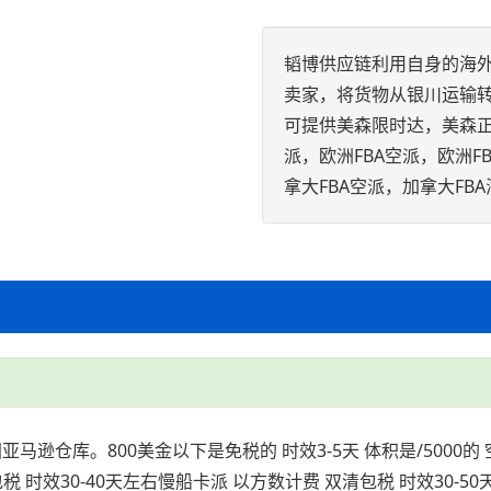
韬博供应链利用自身的海外
卖家，将货物从银川运输
可提供美森限时达，美森正班
派，欧洲FBA空派，欧洲F
拿大FBA空派，加拿大F
亚马逊仓库。800美金以下是免税的 时效3-5天 体积是/5000的 
清包税 时效30-40天左右慢船卡派 以方数计费 双清包税 时效30-5