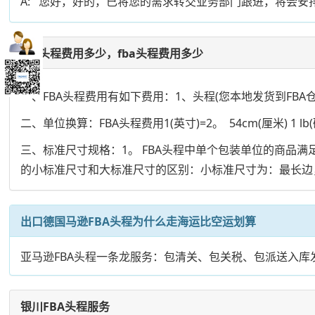
A: 您好，好的，已将您的需求转交业务部门跟进，将会安
fba头程费用多少，fba头程费用多少
一、FBA头程费用有如下费用：1、头程(您本地发货到FBA
二、单位换算：FBA头程费用1(英寸)=2。 54cm(厘米) 1 lb(磅)=0
三、标准尺寸规格：1。 FBA头程中单个包装单位的商品
的小标准尺寸和大标准尺寸的区别：小标准尺寸为：最长边，中
出口德国马逊FBA头程为什么走海运比空运划算
亚马逊FBA头程一条龙服务：包清关、包关税、包派送入
银川FBA头程服务