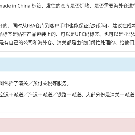
ade in China 标签、发往的仓库是否拥堵、是否需要海
完好的、同时从FBA仓库到客户手中也能保证完好即可。建议在
品标签是贴在产品包装上的、可以是UPC码标签、也可以是亚马
是有自己的公司和海外仓、清关都是由他们帮忙处理的、给他们
间包括了清关／预付关税等服务。
空运＋派送／海运＋派送／铁路＋派送、大部分份是清关＋派送