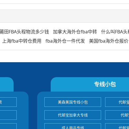
莆田FBA头程物流多少钱
加拿大海外仓fba中转
什么叫FBA头
上海fba中转仓费用
fba海外仓一件代发
美国fba海外仓报价
专线小包
货
美森美国专线小包
代邮
代邮宝加拿大专线
代邮
成人用品专线
代邮