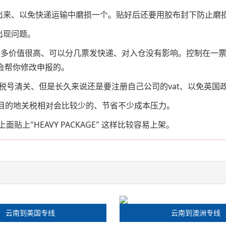
份出来、以免快递运输中磨损一个。贴好后还要用胶布封下防止磨
关出现问题。
物较多价值很高、可以分几票发快递、对入仓没有影响。控制在一票
会帮你修改申报的。
at税号清关、但是长久来说还是要注册自己公司的vat、以免英
样目的地关税相对会比较少的、节省不少成本压力。
上"HEAVY PACKAGE" 这样比较容易上架。
云南到美国专线
云南到澳洲专线