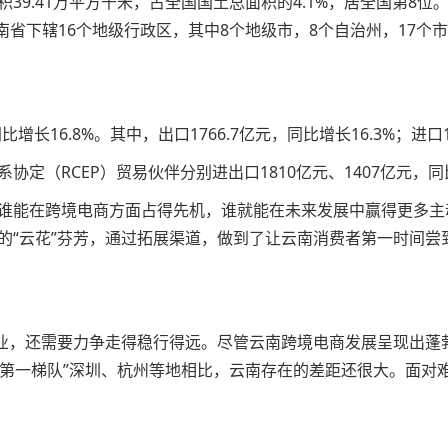
9.41万平方千米，占全国国土总面积的4.1%，居全国第8位
云南省下辖16个地级行政区，其中8个地级市，8个自治州，17个市
增长16.8%。其中，出口1766.7亿元，同比增长16.3%；进口13
协定（RCEP）贸易伙伴分别进出口1810亿元、1407亿元，同比
谁能在跨境电商方面占得先机，谁就能在未来发展中赢得更多主
的“云花”芬芳，通过拓展渠道，做到了让云南消费者第一时间尝
产业，还需要力争走得稳行得远。尽管云南跨境电商发展呈现出蓬
的“第一梯队”深圳、杭州等地相比，云南存在的差距还很大。面