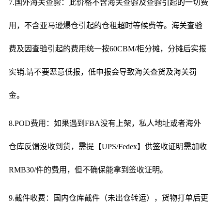
7.国外海关查验：此价格不含海关查验及查验引起的一切费
用，不含亚马逊爆仓引起的仓租超时等候费等。海关查验
费及因查验引起的费用统一按60CBM/柜分摊，分摊后实报
实销.请不要恶意低报，低申报会导致海关查货及海关罚
金。
8.POD费用：如果遇到FBA没有上架，私人地址或者海外
仓库反馈没收到货，需提【UPS/Fedex】供签收证明需加收
RMB30/件的费用，但不确保能拿到签收证明。
9.截件收费：国内仓库截件（未出仓转运），货物打单后更