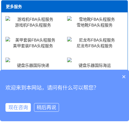
更多服务
游戏机FBA头程服务
雪地靴FBA头程服务
美甲套装FBA头程服务
尼龙布FBA头程服务
键盘乐器国际快递
键盘乐器国际海运
×
键盘乐器国际空运
键盘乐器海外仓代发货
欢迎来到本网站，请问有什么可以帮您？
CopyRight © 深圳市韬博供应链有限公司
现在咨询
稍后再说
海外仓代发
国际物流
联系我们