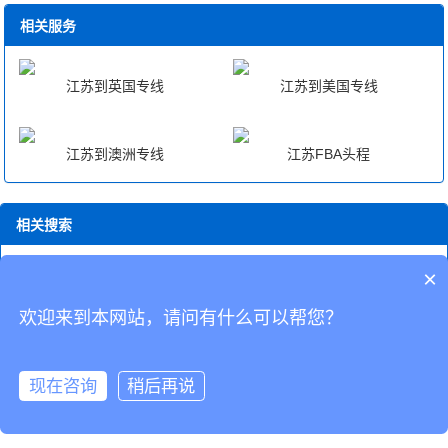
相关服务
江苏到英国专线
江苏到美国专线
江苏到澳洲专线
江苏FBA头程
相关搜索
泉州国际快递小包
温州国际快递代理
江苏至西班牙fba中转
东营附
×
近DHL国际快递
绍兴国际快递空运
石家庄国际快递代理
代发货快
递
dhl国际快递
江苏英国专线
国际ems快递单号查询
欢迎来到本网站，请问有什么可以帮您？
CopyRight © 深圳市韬博供应链有限公司
现在咨询
稍后再说
海外仓代发
国际物流
联系我们