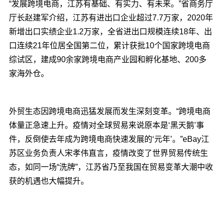
“发展跨境电商，江苏有基础、有实力、有未来。”省商务厅
厅长赵建军介绍，江苏有进出口企业超过7.7万家，2020年
新增出口实绩企业1.2万家，全省进出口规模连续18年、出
口连续21年位居全国第二位，累计获批10个国家跨境电商
综试区，建成90余家跨境电商产业园和孵化基地、200多
家海外仓。
外贸生态因跨境电商迅猛发展而发生深刻变革。“跨境电商
体量正急速上升。疫情对全球贸易来说原本是‘黑天鹅’事
件，反倒使去年成为跨境电商快速发展的‘元年’。”eBay江
苏区业务负责人宋孝伟直言，疫情改变了世界贸易传统生
态，如同一场“洗牌”，江苏省乃至我国在贸易变革大潮中收
获的机遇也大幅提升。